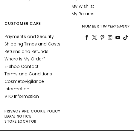
c
My Wishlist
e
My Returns
M
CUSTOMER CARE
a
NUMBER 1
IN PERFUMERY
g
Payments and Security
i
Shipping Times and Costs
c
Returns and Refunds
h
Where Is My Order?
e
C
E-Shop Contact
o
Terms and Conditions
l
Cosmetovigilance
l
Information
i
VTO Information
s
t
PRIVACY AND COOKIE POLICY
a
LEGAL NOTICE
r
STORE LOCATOR
A