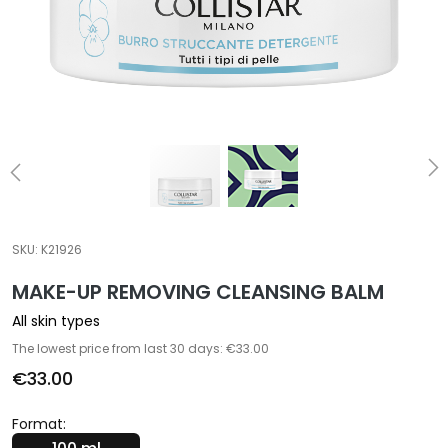
a
l
t
i
e
s
C
l
e
a
SKU:
K21926
n
MAKE-UP REMOVING CLEANSING BALM
s
e
All skin types
r
The lowest price from last 30 days: €33.00
s
€33.00
M
a
Format:
s