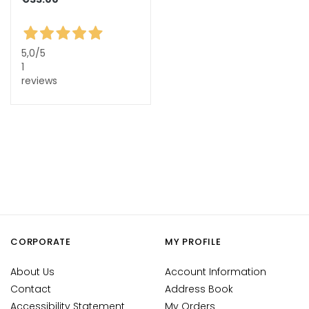
d
L
i
5,0
/5
p
1
C
reviews
o
n
t
o
u
r
N
E
E
CORPORATE
MY PROFILE
D
G
About Us
Account Information
o
Contact
Address Book
c
Accessibility Statement
My Orders