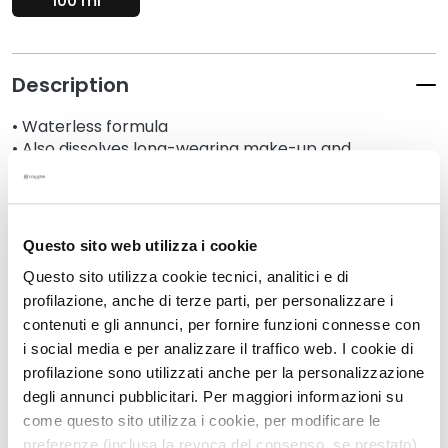
100 ml
k
s
a
Description
n
d
• Waterless formula
E
• Also dissolves long-wearing make-up and
x
sunscreen
f
• For all skin types
o
• 100 ml
l
i
Questo sito web utilizza i cookie
a
Details
Questo sito utilizza cookie tecnici, analitici e di
t
profilazione, anche di terze parti, per personalizzare i
o
contenuti e gli annunci, per fornire funzioni connesse con
How to use
r
i social media e per analizzare il traffico web. I cookie di
s
profilazione sono utilizzati anche per la personalizzazione
Safety information
degli annunci pubblicitari. Per maggiori informazioni su
S
come questo sito utilizza i cookie, per modificare le
e
r
preferenze (inclusa la revoca del consenso, se prestato),