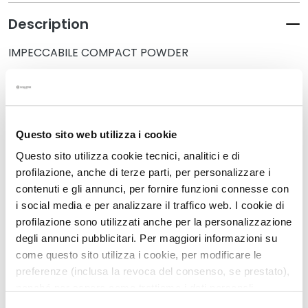
k
Description
s
a
IMPECCABILE COMPACT POWDER
n
d
E
Details
x
f
How to use
Questo sito web utilizza i cookie
o
l
Questo sito utilizza cookie tecnici, analitici e di
i
profilazione, anche di terze parti, per personalizzare i
Safety information
a
contenuti e gli annunci, per fornire funzioni connesse con
t
i social media e per analizzare il traffico web. I cookie di
o
profilazione sono utilizzati anche per la personalizzazione
r
degli annunci pubblicitari. Per maggiori informazioni su
Related Products
s
come questo sito utilizza i cookie, per modificare le
preferenze (inclusa la revoca del consenso, se prestato),
S
nonché per sapere come trattiamo i dati personali –
e
anche raccolti tramite cookie – può consultare
r