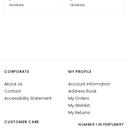
d
reviews
reviews
L
i
p
C
o
n
t
o
u
r
CORPORATE
MY PROFILE
N
About Us
Account Information
E
Contact
Address Book
E
Accessibility Statement
My Orders
D
My Wishlist
G
My Returns
o
CUSTOMER CARE
NUMBER 1
IN PERFUMERY
c