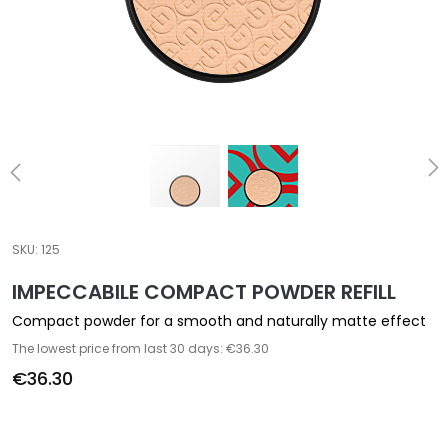
a
l
t
i
e
s
C
l
e
a
SKU:
125
n
IMPECCABILE COMPACT POWDER REFILL
s
e
Compact powder for a smooth and naturally matte effect
r
The lowest price from last 30 days: €36.30
s
€36.30
M
a
s