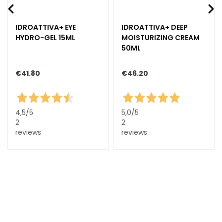
c
e
IDROATTIVA+ EYE
IDROATTIVA+ DEEP
M
HYDRO-GEL 15ML
MOISTURIZING CREAM
a
50ML
g
i
€41.80
€46.20
c
h
e
C
4,5
/5
5,0
/5
o
2
2
l
reviews
reviews
l
i
s
t
a
r
A