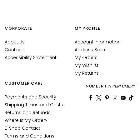
n
t
i
-
CORPORATE
MY PROFILE
a
g
About Us
Account Information
e
Contact
Address Book
Accessibility Statement
My Orders
H
My Wishlist
y
My Returns
d
r
CUSTOMER CARE
NUMBER 1
IN PERFUMERY
a
t
Payments and Security
i
Shipping Times and Costs
o
Returns and Refunds
n
Where Is My Order?
E-Shop Contact
L
Terms and Conditions
i