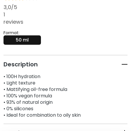
k
3,0
/5
s
1
a
reviews
n
d
Format:
E
50 ml
x
f
o
Description
l
i
• 100H hydration
a
• Light texture
t
• Mattifying oil-free formula
o
• 100% vegan formula
r
• 93% of natural origin
s
• 0% silicones
• Ideal for combination to oily skin
S
e
r