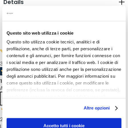
Details
u
m
How to use
s
F
Questo sito web utilizza i cookie
a
Safety information
Questo sito utilizza cookie tecnici, analitici e di
c
profilazione, anche di terze parti, per personalizzare i
e
contenuti e gli annunci, per fornire funzioni connesse con
c
r
i social media e per analizzare il traffico web. I cookie di
3,0
/5
e
profilazione sono utilizzati anche per la personalizzazione
a
degli annunci pubblicitari. Per maggiori informazioni su
1
product reviews
m
come questo sito utilizza i cookie, per modificare le
All reviews >
s
preferenze (inclusa la revoca del consenso, se prestato),
nonché per sapere come trattiamo i dati personali –
Previous
Next
E
anche raccolti tramite cookie – può consultare
y
Altre opzioni
l’informativa cookie completa e l’informativa privacy
e
disponibili
qui
. Le ricordiamo che, qualora clicchi su
28 Jun 2024
a
“Utilizza solo i cookie necessari”, non sarà installato
Livraison rapide et bien emballé Je n'aime pas le
Accetto tutti i cookie
n