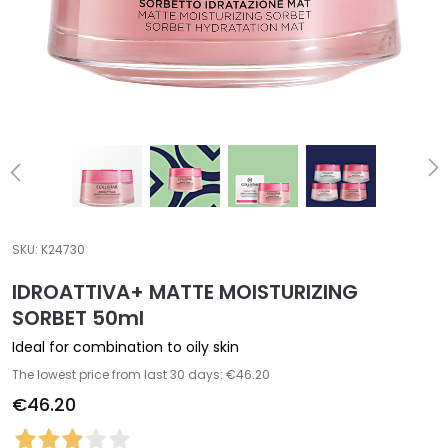
a
l
t
i
e
s
C
l
e
a
SKU:
K24730
n
IDROATTIVA+ MATTE MOISTURIZING
s
e
SORBET 50ml
r
Ideal for combination to oily skin
s
The lowest price from last 30 days: €46.20
M
€46.20
a
s