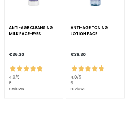
c
e
M
a
ANTI-AGE CLEANSING
ANTI-AGE TONING
g
MILK FACE-EYES
LOTION FACE
i
c
h
€36.30
€36.30
e
C
o
l
4,8
/5
4,8
/5
6
6
l
reviews
reviews
i
s
t
a
r
A