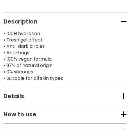
k
s
a
Description
n
d
• 100H hydration
E
• Fresh gel effect
x
• Anti-dark circles
f
• Anti-bags
o
• 100% vegan formula
l
• 97% of natural origin
• 0% silicones
i
• Suitable for all skin types
a
t
o
Details
r
s
How to use
S
e
r