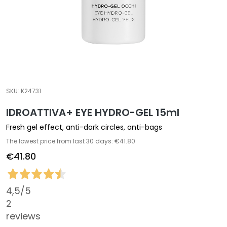
a
l
t
i
e
s
C
SKU:
K24731
l
IDROATTIVA+ EYE HYDRO-GEL 15ml
e
a
Fresh gel effect, anti-dark circles, anti-bags
n
The lowest price from last 30 days: €41.80
s
€41.80
e
r
s
4,5
/5
M
2
a
reviews
s