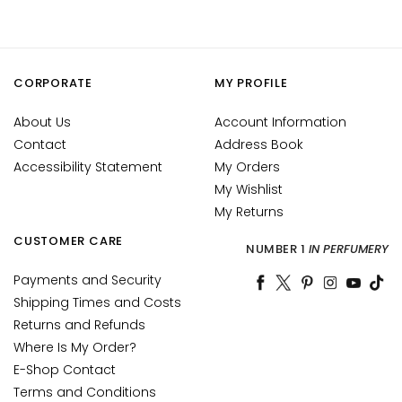
n
t
i
-
CORPORATE
MY PROFILE
a
g
About Us
Account Information
e
Contact
Address Book
Accessibility Statement
My Orders
H
My Wishlist
y
My Returns
d
r
CUSTOMER CARE
NUMBER 1
IN PERFUMERY
a
t
Payments and Security
i
Shipping Times and Costs
o
Returns and Refunds
n
Where Is My Order?
E-Shop Contact
L
Terms and Conditions
i