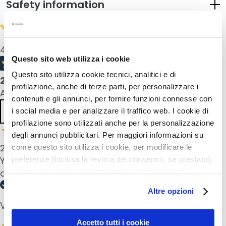
Safety information
u
m
s
4,5
/5
F
Questo sito web utilizza i cookie
a
Questo sito utilizza cookie tecnici, analitici e di
c
2
product reviews
profilazione, anche di terze parti, per personalizzare i
e
All reviews >
c
contenuti e gli annunci, per fornire funzioni connesse con
Previous
Next
r
i social media e per analizzare il traffico web. I cookie di
e
profilazione sono utilizzati anche per la personalizzazione
a
degli annunci pubblicitari. Per maggiori informazioni su
m
22 Mar 2025
come questo sito utilizza i cookie, per modificare le
s
You need very little product, easy to apply, gives
preferenze (inclusa la revoca del consenso, se prestato),
nonché per sapere come trattiamo i dati personali –
a fresh feeling.
E
anche raccolti tramite cookie – può consultare
y
Altre opzioni
l’informativa cookie completa e l’informativa privacy
e
Verified buyer
disponibili
qui
. Le ricordiamo che, qualora clicchi su
a
“Utilizza solo i cookie necessari”, non sarà installato
n
Accetto tutti i cookie