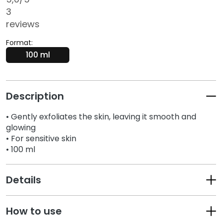
k
3
s
reviews
a
n
Format:
d
100 ml
E
x
f
Description
o
l
• Gently exfoliates the skin, leaving it smooth and
i
glowing
a
• For sensitive skin
t
• 100 ml
o
r
Details
s
S
How to use
e
r