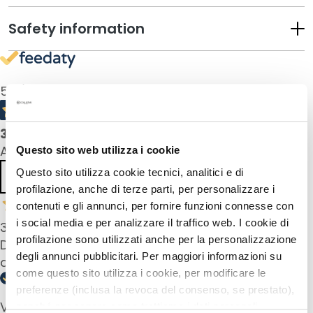
u
Safety information
m
s
F
a
5,0
/5
c
e
3
product reviews
c
All reviews >
Questo sito web utilizza i cookie
r
e
Questo sito utilizza cookie tecnici, analitici e di
Previous
Next
a
profilazione, anche di terze parti, per personalizzare i
m
contenuti e gli annunci, per fornire funzioni connesse con
s
i social media e per analizzare il traffico web. I cookie di
31 Jul 2025
profilazione sono utilizzati anche per la personalizzazione
Das Gesichtspeeling ist sehr sanft, aber reinigt
E
degli annunci pubblicitari. Per maggiori informazioni su
y
das Gesicht potentief
come questo sito utilizza i cookie, per modificare le
e
preferenze (inclusa la revoca del consenso, se prestato),
a
Verified buyer
nonché per sapere come trattiamo i dati personali –
n