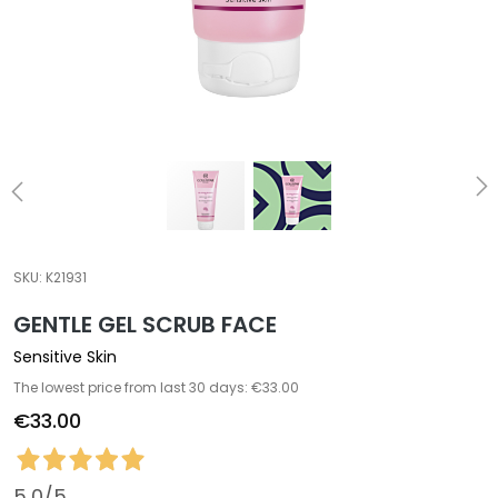
a
l
t
i
e
s
C
l
e
a
SKU:
K21931
n
GENTLE GEL SCRUB FACE
s
e
Sensitive Skin
r
The lowest price from last 30 days: €33.00
s
€33.00
M
a
s
5,0
/5