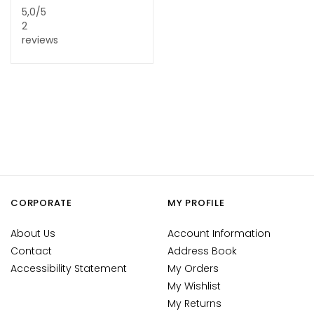
n
5,0
/5
2
t
reviews
i
-
a
g
e
H
y
d
r
a
CORPORATE
MY PROFILE
t
i
About Us
Account Information
o
Contact
Address Book
n
Accessibility Statement
My Orders
My Wishlist
L
My Returns
i