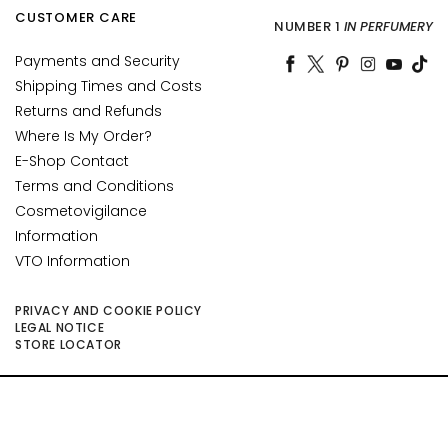
f
CUSTOMER CARE
NUMBER 1
IN PERFUMERY
t
i
Payments and Security
n
Shipping Times and Costs
g
Returns and Refunds
Where Is My Order?
B
E-Shop Contact
r
Terms and Conditions
i
Cosmetovigilance
g
h
Information
t
VTO Information
e
n
PRIVACY AND COOKIE POLICY
i
LEGAL NOTICE
STORE LOCATOR
n
g
©2026 Collistar S.p.A. con Socio Unico, via G.B. Pirelli, 19 - 20124 Milano - Italy
A
- Capitale Sociale euro 1.050.000,00 interamente versato - C.F. - R.I. Milano -
c
P.I. 10267000155 - R.E.A MI1361408 - Società soggetta all'attività di direzione