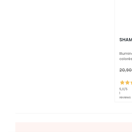
Crèmes pour le
visage
Contour des
yeux et des
lèvres
SHAM
BESOIN
Gocce Magiche
Illumin
coloré
Anti-Âge
Hydratation
20,90
Lifting
Luminosité
5,0
/5
1
Acide
reviews
Hyaluronique
Protezione UV
viso