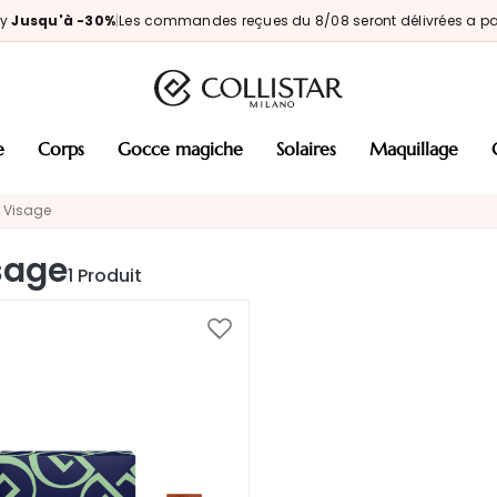
ay
Jusqu'à -30%
|
Les commandes reçues du 8/08 seront délivrées a par
e
corps
gocce magiche
solaires
maquillage
Visage
sage
1
Produit
Ajouter
à
ma
liste
d’envie