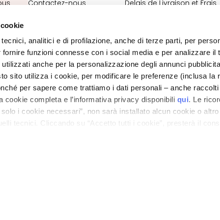
ous
Contactez-nous
Delais de Livraison et Frais
20%
Déclaration d'accessibilité
de port
 cookie
Où est ma commande?
Contacts Boutique en lign
tecnici, analitici e di profilazione, anche di terze parti, per perso
VOUS
Termes et conditions
r fornire funzioni connesse con i social media e per analizzare il t
 utilizzati anche per la personalizzazione degli annunci pubblicit
 sito utilizza i cookie, per modificare le preferenze (inclusa la 
POLITIQUE DE CONFIDENTIALITE ET SUR LES COOKIES
MENTIONS LÉGALES
nché per sapere come trattiamo i dati personali – anche raccolti
STORE LOCATOR
a cookie completa e l’informativa privacy disponibili
qui
. Le rico
a solo i cookie necessari”, non sarà installato alcun cookie o altr
ano - Italy - Capitale Sociale euro 1.050.000,00 interamente versato - C.F. - R.I. Milan
lli tecnici. Cliccando su “Accetto tutti i cookie”, presterà il con
direzione e coordinamento di Bolton Group s.r.l.
cookie utilizzati dal sito. Cliccando su “Altre opzioni”, potrà scegli
orizzare.