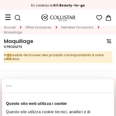
En cadeau le
Kit Beauty-to-go
Mon
Accueil
Offres Exclusives
Dernières Occasions
Format
Maquillage
Voyage
Maquillage
Nouveautés
0
PRODUITS
Impossible de trouver des produits correspondants à votre
VISAGE
sélection.
C
A
T
É
INSCRIVEZ-VOUS À LA NEWSLETTER
G
O
Nouveautés, offres spéciales et contenus exclusifs vous
R
Questo sito web utilizza i cookie
attendent ! Recevez aussi votre offre de bienvenue :
20%
I
de réduction
sur votre première commande.
Questo sito utilizza cookie tecnici, analitici e di
E