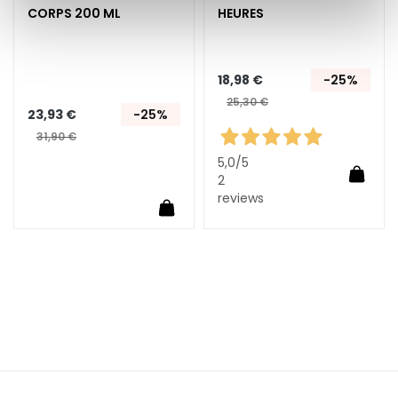
E
CORPS 200 ML
HEURES
x
f
o
18,98 €
-25%
l
25,30 €
i
23,93 €
-25%
a
31,90 €
n
5,0
/5
t
Ajoute
2
s
reviews
Ajouter au panier
S
é
r
u
m
s
C
r