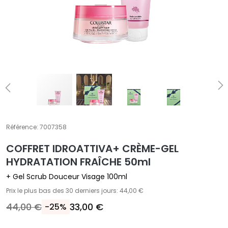
T
r
a
i
t
e
m
e
n
t
Référence:
7007358
s
s
COFFRET IDROATTIVA+ CRÈME-GEL
p
HYDRATATION FRAÎCHE 50ml
é
+ Gel Scrub Douceur Visage 100ml
c
Prix le plus bas des 30 derniers jours: 44,00 €
i
f
44,00 €
33,00 €
-25%
i