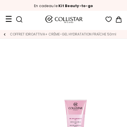
En cadeau le
Kit Beauty-to-go
Mon
Format
COFFRET IDROATTIVA+ CRÈME-GEL HYDRATATION FRAÎCHE 50ml
Voyage
Nouveautés
VISAGE
C
A
T
É
G
O
R
I
E