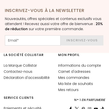
è
m
INSCRIVEZ-VOUS À LA NEWSLETTER
e
s
Nouveautés, offres spéciales et contenus exclusifs vous
p
attendent ! Recevez aussi votre offre de bienvenue :
20%
de réduction
o
sur votre première commande.
u
r
INSCRIVEZ-VOUS
l
e
LA SOCIÉTÉ COLLISTAR
MON PROFIL
v
i
La Marque Collistar
Informations du compte
s
Contactez-nous
Carnet d'adresses
a
Déclaration d'accessibilité
Mes commandes
g
Ma liste de souhaits
e
Mes retours
C
SERVICE CLIENTS
o
N° 1
EN PARFUMERIE
n
Paiements et sécurité