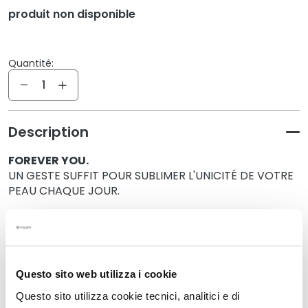
q
produit non disponible
u
e
s
Quantité:
N
Quantité
e
t
t
Description
o
y
FOREVER YOU.
a
UN GESTE SUFFIT POUR SUBLIMER L'UNICITÉ DE VOTRE
n
PEAU CHAQUE JOUR.
t
s
grâce à:
e
• Idroattiva+ Crème-Gel Hydratation Fraîche 50ml
t
• Gel Scrub Douceur Visage 100ml
d
Questo sito web utilizza i cookie
e
Détails
m
Questo sito utilizza cookie tecnici, analitici e di