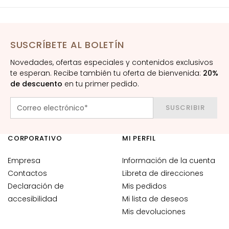
s
y
l
a
SUSCRÍBETE AL BOLETÍN
b
Novedades, ofertas especiales y contenidos exclusivos
i
te esperan. Recibe también tu oferta de bienvenida:
20%
o
de descuento
en tu primer pedido.
s
SUSCRIBIR
N
E
C
CORPORATIVO
MI PERFIL
E
S
Empresa
Información de la cuenta
I
Contactos
Libreta de direcciones
D
Declaración de
Mis pedidos
A
accesibilidad
Mi lista de deseos
D
Mis devoluciones
G