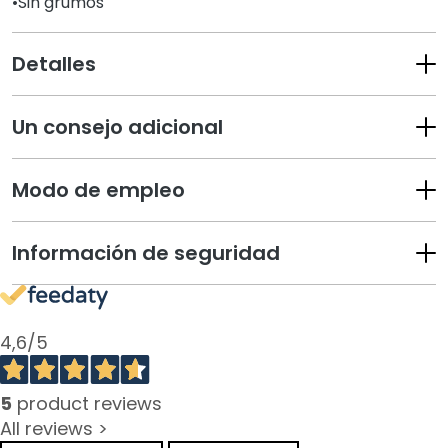
•Sin grumos
e
s
m
Detalles
a
q
Un consejo adicional
u
i
l
Modo de empleo
l
a
n
Información de seguridad
t
e
s
4,6
/5
M
a
s
5
product reviews
c
All reviews >
a