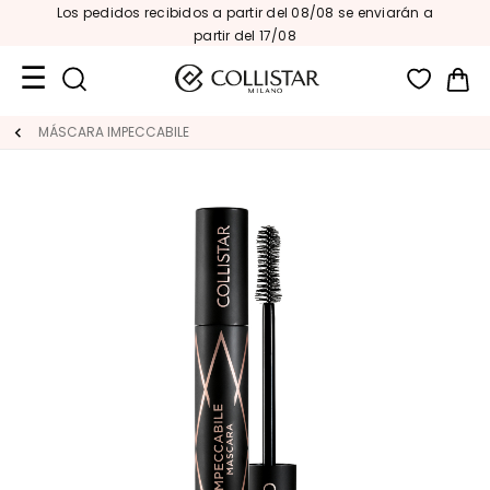
Los pedidos recibidos a partir del 08/08 se enviarán a
partir del 17/08
Mi 
Formatos
MÁSCARA IMPECCABILE
de
viaje
Novedades
ROSTRO
C
A
T
E
G
O
R