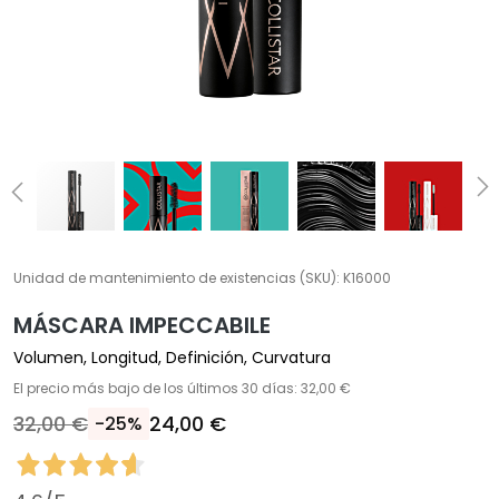
Í
A
T
r
a
t
a
m
i
e
n
Unidad de mantenimiento de existencias (SKU):
K16000
t
MÁSCARA IMPECCABILE
o
s
Volumen, Longitud, Definición, Curvatura
e
El precio más bajo de los últimos 30 días: 32,00 €
s
32,00 €
24,00 €
-25%
p
e
c