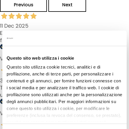
r
Previous
Next
i
l
l
11 Dec 2025
a
Excellent comme d’habitude. Allonge les cils et
s
fait un regard de velours !!!
y
e
x
Verified buyer
Questo sito web utilizza i cookie
f
Questo sito utilizza cookie tecnici, analitici e di
o
profilazione, anche di terze parti, per personalizzare i
l
30 Oct 2025
contenuti e gli annunci, per fornire funzioni connesse con
i
Tolle Mascara. Easy Handling, super Ergebnis und
i social media e per analizzare il traffico web. I cookie di
a
unkompliziert zu entfernen.
profilazione sono utilizzati anche per la personalizzazione
n
degli annunci pubblicitari. Per maggiori informazioni su
t
come questo sito utilizza i cookie, per modificare le
e
Verified buyer
preferenze (inclusa la revoca del consenso, se prestato),
s
nonché per sapere come trattiamo i dati personali –
S