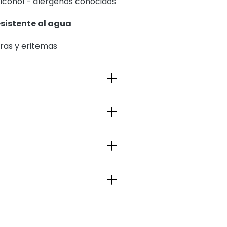
alcohol - alérgenos conocidos
sistente al agua
ras y eritemas