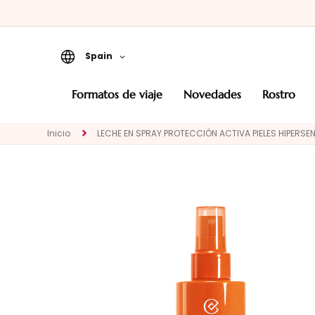
Spain
Formatos de viaje
formatos de viaje
novedades
rostro
Novedades
Inicio
LECHE EN SPRAY PROTECCIÓN ACTIVA PIELES HIPERSEN
ROSTRO
CATEGORÍA
Tratamientos
específicos
Limpiadores y
desmaquillantes
Mascarillas y
exfoliantes
Sueros y principios
activos en gotas