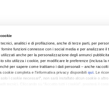
 cookie
tecnici, analitici e di profilazione, anche di terze parti, per perso
r fornire funzioni connesse con i social media e per analizzare il t
 utilizzati anche per la personalizzazione degli annunci pubblicit
CORPORATIVO
ATENCIÓN AL CLIENTE
 sito utilizza i cookie, per modificare le preferenze (inclusa la 
Empresa
Pagos y seguridad
nché per sapere come trattiamo i dati personali – anche raccolti
a cookie completa e l’informativa privacy disponibili
qui
. Le rico
vos
Contactos
Plazos y costes de envío
:
20%
a solo i cookie necessari”, non sarà installato alcun cookie o altr
Declaración de
Devoluciones y
lli tecnici. Cliccando su “Accetto tutti i cookie”, presterà il con
accesibilidad
reembolsos
cookie utilizzati dal sito. Cliccando su “Altre opzioni”, potrà scegli
¿Dónde está mi pedido?
A PIELES HIPERSENSIBLES SPF
orizzare.
Contacto tienda online
Cantidad
Términos y condiciones