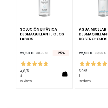
Unica
NOT
CUERPO
CATEGORÍA
SOLUCIÓN BIFÁSICA
AGUA MICELAR
DESMAQUILLANTE OJOS-
DESMAQUILLAN
Cremas y aceites
LABIOS
ROSTRO-OJOS
Baño y ducha
Exfoliante corporal
22,50 €
-25%
22,50 €
30,00 €
30,00 €
Autobronceadores
supersérums
4,8
/5
5,0
/5
NECESIDAD
4
1
Autobronceadores
reviews
reviews
Glass Skin
Hidratación y nutrición
Reafirmantes