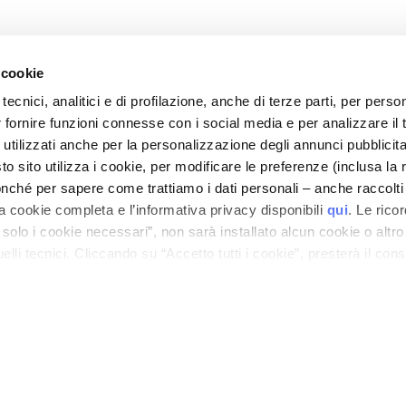
 cookie
tecnici, analitici e di profilazione, anche di terze parti, per perso
r fornire funzioni connesse con i social media e per analizzare il t
 utilizzati anche per la personalizzazione degli annunci pubblicit
CORPORATIVO
ATENCIÓN AL CLIENTE
 sito utilizza i cookie, per modificare le preferenze (inclusa la 
Empresa
Pagos y seguridad
nché per sapere come trattiamo i dati personali – anche raccolti
a cookie completa e l’informativa privacy disponibili
qui
. Le rico
vos
Contactos
Plazos y costes de envío
:
20%
a solo i cookie necessari”, non sarà installato alcun cookie o altr
Declaración de
Devoluciones y
lli tecnici. Cliccando su “Accetto tutti i cookie”, presterà il con
accesibilidad
reembolsos
cookie utilizzati dal sito. Cliccando su “Altre opzioni”, potrà scegli
¿Dónde está mi pedido?
orizzare.
Contacto tienda online
Cantidad
Términos y condiciones
POLÍTICA DE PRIVACIDAD Y DE COOKIES
AVISO LEGAL
LOCALIZADOR DE TIENDAS