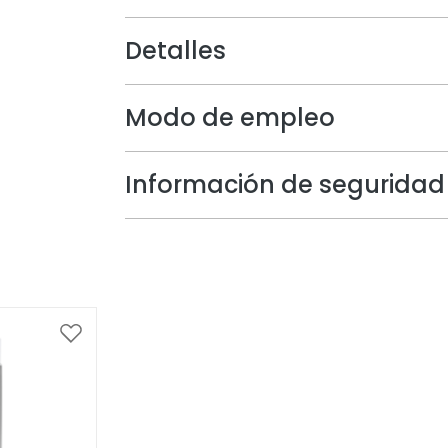
Detalles
Modo de empleo
Información de seguridad
Añadir
a
la
Lista
de
Deseos