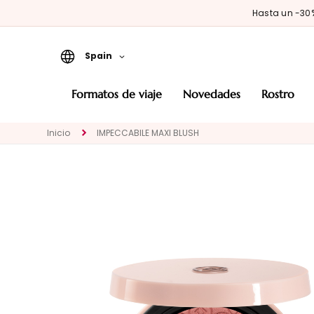
Hasta un -3
Spain
Formatos de viaje
formatos de viaje
novedades
rostro
Novedades
Inicio
IMPECCABILE MAXI BLUSH
ROSTRO
CATEGORÍA
Tratamientos
específicos
Limpiadores y
desmaquillantes
Mascarillas y
exfoliantes
Sueros y principios
activos en gotas