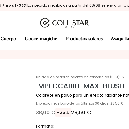
0%
Fino al -35%
|
Los pedidos recibidos a partir del 08/08 se enviarán a p
cuerpo
gocce magiche
productos solares
maquill
Unidad de mantenimiento de existencias (SKU):
121
IMPECCABILE MAXI BLUSH
Colorete en polvo para un efecto radiante nat
El precio más bajo de los últimos 30 días: 28,50 €
38,00 €
28,50 €
-25%
Formato: