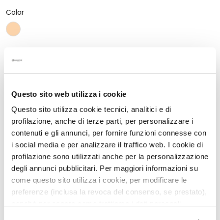
í
f
Color
i
c
o
s
Cantidad:
Cantidad
L
i
Questo sito web utilizza i cookie
m
Descripción
p
Questo sito utilizza cookie tecnici, analitici e di
i
profilazione, anche di terze parti, per personalizzare i
base de maquillaje 2 en 1
a
contenuti e gli annunci, per fornire funzioni connesse con
d
textura cremosa
i social media e per analizzare il traffico web. I cookie di
o
profilazione sono utilizzati anche per la personalizzazione
acción homogeneizadora
r
degli annunci pubblicitari. Per maggiori informazioni su
cobertura alta
e
come questo sito utilizza i cookie, per modificare le
para todo tipo de pieles.
s
preferenze (inclusa la revoca del consenso, se prestato),
y
nonché per sapere come trattiamo i dati personali –
d
anche raccolti tramite cookie – può consultare