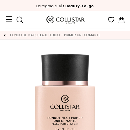
De regalo el
Kit Beauty-to-go
Mi 
Formatos
FONDO DE MAQUILLAJE FLUIDO + PRIMER UNIFORMANTE
de
viaje
Novedades
ROSTRO
C
A
T
E
G
O
R
Í