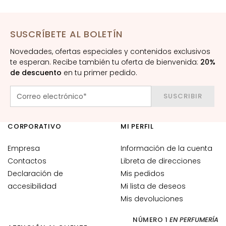
r
i
l
SUSCRÍBETE AL BOLETÍN
l
Novedades, ofertas especiales y contenidos exclusivos
a
te esperan. Recibe también tu oferta de bienvenida:
20%
s
de descuento
en tu primer pedido.
y
e
SUSCRIBIR
x
f
o
CORPORATIVO
MI PERFIL
l
i
Empresa
Información de la cuenta
a
Contactos
Libreta de direcciones
n
Declaración de
Mis pedidos
t
accesibilidad
Mi lista de deseos
e
Mis devoluciones
s
NÚMERO 1
EN PERFUMERÍA
S