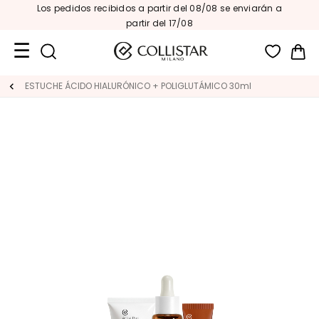
Los pedidos recibidos a partir del 08/08 se enviarán a
partir del 17/08
Mi 
Formatos
ESTUCHE ÁCIDO HIALURÓNICO + POLIGLUTÁMICO 30ml
de
viaje
Novedades
ROSTRO
C
A
T
E
G
O
R