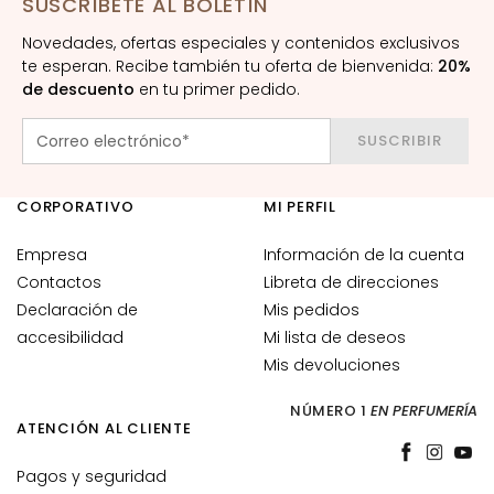
SUSCRÍBETE AL BOLETÍN
u
Novedades, ofertas especiales y contenidos exclusivos
e
te esperan. Recibe también tu oferta de bienvenida:
20%
r
de descuento
en tu primer pedido.
o
s
SUSCRIBIR
y
p
r
CORPORATIVO
MI PERFIL
i
n
Empresa
Información de la cuenta
c
Contactos
Libreta de direcciones
i
Declaración de
Mis pedidos
p
accesibilidad
Mi lista de deseos
i
Mis devoluciones
o
s
NÚMERO 1
EN PERFUMERÍA
a
ATENCIÓN AL CLIENTE
c
Pagos y seguridad
t