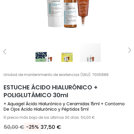
Í
A
T
r
a
t
a
m
i
e
n
Unidad de mantenimiento de existencias (SKU):
7005888
t
ESTUCHE ÁCIDO HIALURÓNICO +
o
POLIGLUTÁMICO 30ml
s
e
+ Aquagel Ácido Hialurónico y Ceramidas 15ml + Contorno
s
De Ojos Ácido Hialurónico y Péptidos 5ml
p
El precio más bajo de los últimos 30 días: 50,00 €
e
50,00 €
37,50 €
-25%
c