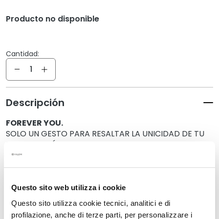
í
f
Producto no disponible
i
c
o
Cantidad:
s
Cantidad
L
i
m
Descripción
p
FOREVER YOU.
i
SOLO UN GESTO PARA RESALTAR LA UNICIDAD DE TU
a
PIEL CADA DÍA.
d
o
gracias a:
r
• Ácido Hialurónico + Poliglutámico 30ml
e
• Aquagel Ácido Hialurónico + Ceramidas 15ml
Questo sito web utilizza i cookie
s
• Contorno De Ojos Ácido Hialurónico + Péptidos 5ml
y
Questo sito utilizza cookie tecnici, analitici e di
d
profilazione, anche di terze parti, per personalizzare i