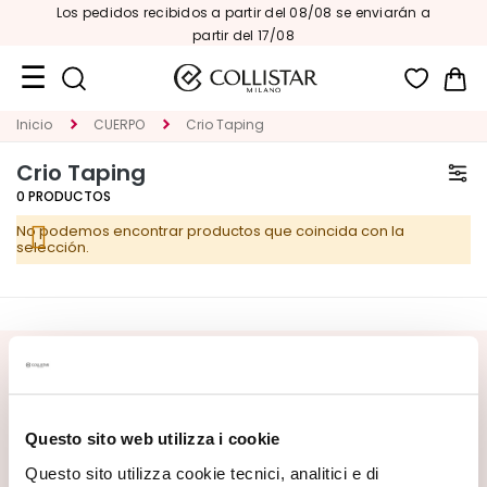
Los pedidos recibidos a partir del 08/08 se enviarán a
partir del 17/08
Mi 
Inicio
CUERPO
Crio Taping
Formatos
de
Crio Taping
viaje
0
PRODUCTOS
Novedades
No podemos encontrar productos que coincida con la
selección.
ROSTRO
C
A
T
SUSCRÍBETE AL BOLETÍN
E
G
Novedades, ofertas especiales y contenidos exclusivos
te esperan. Recibe también tu oferta de bienvenida:
20%
O
Questo sito web utilizza i cookie
de descuento
en tu primer pedido.
R
Questo sito utilizza cookie tecnici, analitici e di