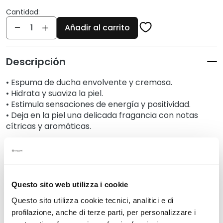
í
Cantidad:
f
Cantidad
i
Añadir al carrito
c
o
Descripción
s
L
• Espuma de ducha envolvente y cremosa.
i
• Hidrata y suaviza la piel.
m
• Estimula sensaciones de energía y positividad.
p
• Deja en la piel una delicada fragancia con notas
i
cítricas y aromáticas.
a
d
Detalles
o
r
e
Questo sito web utilizza i cookie
Un consejo adicional
s
Questo sito utilizza cookie tecnici, analitici e di
y
profilazione, anche di terze parti, per personalizzare i
d
Modo de empleo