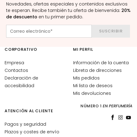
Novedades, ofertas especiales y contenidos exclusivos
u
te esperan. Recibe también tu oferta de bienvenida:
20%
e
de descuento
en tu primer pedido.
r
o
SUSCRIBIR
s
y
p
CORPORATIVO
MI PERFIL
r
i
Empresa
Información de la cuenta
n
Contactos
Libreta de direcciones
c
Declaración de
Mis pedidos
i
accesibilidad
Mi lista de deseos
p
Mis devoluciones
i
o
NÚMERO 1
EN PERFUMERÍA
ATENCIÓN AL CLIENTE
s
a
Pagos y seguridad
c
Plazos y costes de envío
t