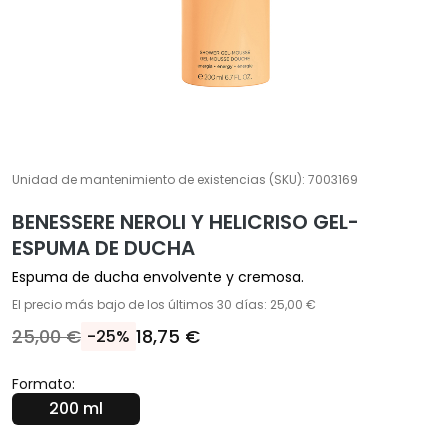
Í
A
T
r
a
t
a
m
Unidad de mantenimiento de existencias (SKU):
7003169
i
BENESSERE NEROLI Y HELICRISO GEL-
e
ESPUMA DE DUCHA
n
t
Espuma de ducha envolvente y cremosa.
o
El precio más bajo de los últimos 30 días: 25,00 €
s
25,00 €
18,75 €
-25%
e
s
Formato:
p
200 ml
e
c