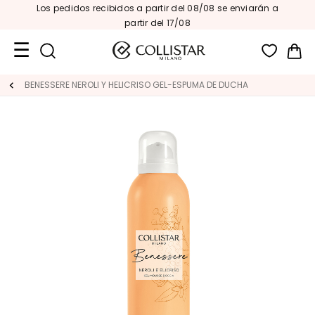
Los pedidos recibidos a partir del 08/08 se enviarán a
partir del 17/08
Mi 
Formatos
BENESSERE NEROLI Y HELICRISO GEL-ESPUMA DE DUCHA
de
viaje
Novedades
ROSTRO
C
A
T
E
G
O
R