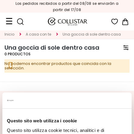
Los pedidos recibidos a partir del 08/08 se enviarán a
partir del 17/08
Mi 
Inicio
A casa con te
Una goccia di sole dentro casa
Formatos
de
Una goccia di sole dentro casa
viaje
0
PRODUCTOS
Novedades
No podemos encontrar productos que coincida con la
selección.
ROSTRO
C
A
T
SUSCRÍBETE AL BOLETÍN
E
G
Novedades, ofertas especiales y contenidos exclusivos
te esperan. Recibe también tu oferta de bienvenida:
20%
O
Questo sito web utilizza i cookie
de descuento
en tu primer pedido.
R
Questo sito utilizza cookie tecnici, analitici e di