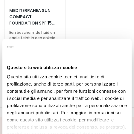
S
MEDITERRANEA SUN
COMPACT
p
FOUNDATION SPF 15
e
REFILL
c
Een beschermde huid en
i
egale teint in een enkele
beweging
a
€ 30,00
-20%
l
€ 24,00
e
4 colors available
b
Questo sito web utilizza i cookie
e
Questo sito utilizza cookie tecnici, analitici e di
h
profilazione, anche di terze parti, per personalizzare i
a
contenuti e gli annunci, per fornire funzioni connesse con
n
i social media e per analizzare il traffico web. I cookie di
d
profilazione sono utilizzati anche per la personalizzazione
e
degli annunci pubblicitari. Per maggiori informazioni su
l
i
come questo sito utilizza i cookie, per modificare le
n
preferenze (inclusa la revoca del consenso, se prestato),
SCHRIJF U IN VOOR DE NIEUWSBRIEF