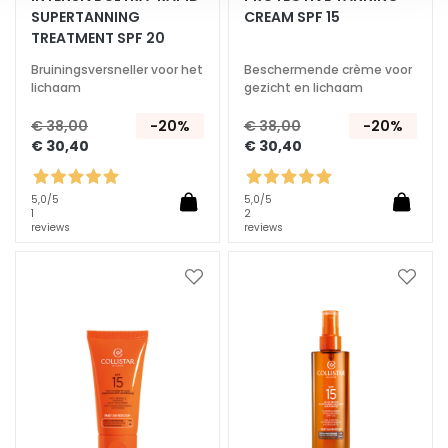
d
SUPERTANNING
CREAM SPF 15
L
TREATMENT SPF 20
i
Bruiningsversneller voor het
Beschermende crème voor
f
lichaam
gezicht en lichaam
t
€ 38,00
-20%
€ 38,00
-20%
e
€ 30,40
€ 30,40
n
d
5,0
/5
5,0
/5
V
1
2
reviews
reviews
e
r
h
Voeg
Voeg
e
toe
toe
aan
aan
l
verlanglijst
verlan
d
e
r
e
n