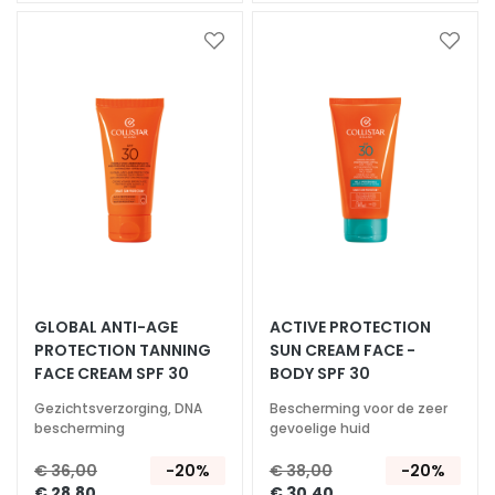
m
e
Voeg
Voeg
s
toe
toe
aan
aan
O
verlanglijst
verlan
o
g
-
e
n
l
i
p
c
GLOBAL ANTI-AGE
ACTIVE PROTECTION
PROTECTION TANNING
SUN CREAM FACE -
o
FACE CREAM SPF 30
BODY SPF 30
n
t
Gezichtsverzorging, DNA
Bescherming voor de zeer
o
bescherming
gevoelige huid
u
€ 36,00
-20%
€ 38,00
-20%
r
€ 28,80
€ 30,40