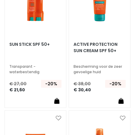
s
M
a
s
k
e
SUN STICK SPF 50+
ACTIVE PROTECTION
r
SUN CREAM SPF 50+
s
e
Transparant -
Bescherming voor de zeer
n
waterbestendig
gevoelige huid
e
x
€ 27,00
-20%
€ 38,00
-20%
f
€ 21,60
€ 30,40
o
l
i
ë
Voeg
Voeg
r
toe
toe
e
aan
aan