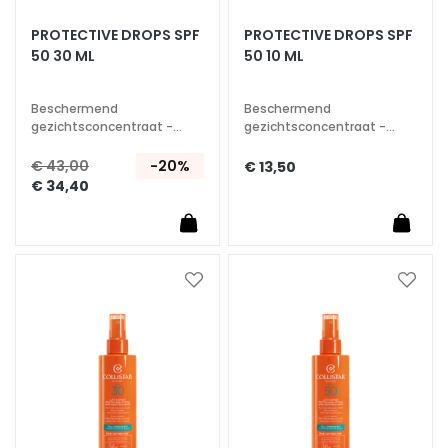
S
PROTECTIVE DROPS SPF
PROTECTIVE DROPS SPF
50 30 ML
50 10 ML
p
e
c
Beschermend
Beschermend
i
gezichtsconcentraat -
gezichtsconcentraat -
Anti-huidveroudering
Anti-huidveroudering
a
verhelderend
verhelderend
€ 43,00
-20%
€ 13,50
l
€ 34,40
e
b
e
h
a
Voeg
Voeg
toe
toe
n
aan
aan
d
verlanglijst
verlan
e
l
i
n