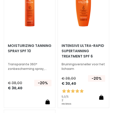
z
i
o
n
e
U
V
v
MOISTURIZING TANNING
INTENSIVE ULTRA-RAPID
i
SPRAY SPF 10
SUPERTANNING
s
TREATMENT SPF 6
o
Transparante 360°
Bruiningsversneller voor het
zonbescherming spray,
lichaam
R
waterresistent
e
€ 38,00
-20%
t
€ 38,00
-20%
€ 30,40
€ 30,40
i
n
5,0
/5
o
2
reviews
l