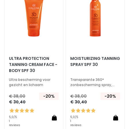
n
verlanglijst
verlan
S
e
r
u
m
s
G
ULTRA PROTECTION
MOISTURIZING TANNING
e
TANNING CREAM FACE -
SPRAY SPF 30
z
BODY SPF 30
i
Ultra bescherming voor
Transparante 360°
c
gezicht en lichaam
zonbescherming spray,
h
waterresistent
€ 38,00
-20%
€ 38,00
-20%
t
€ 30,40
€ 30,40
s
c
r
5,0
/5
5,0
/5
1
1
é
reviews
reviews