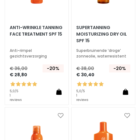
d
H
y
ANTI-WRINKLE TANNING
SUPERTANNING
a
FACE TREATMENT SPF 15
MOISTURIZING DRY OIL
l
SPF 15
u
Anti-rimpel
Superbruinende ‘droge’
r
gezichtsverzorging
zonneolie, waterresistent
o
n
€ 36,00
-20%
€ 38,00
-20%
€ 28,80
€ 30,40
z
u
u
5,0
/5
5,0
/5
1
1
r
reviews
reviews
P
r
Voeg
Voeg
o
toe
toe
t
aan
aan
verlanglijst
verlan
e