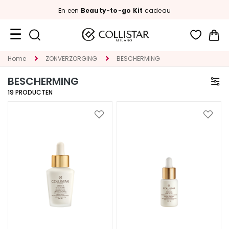
En een
Beauty-to-go Kit
cadeau
Wi
Travel
Home
ZONVERZORGING
BESCHERMING
Size
BESCHERMING
Nieuw
19
PRODUCTEN
GEZICHT
Voeg
Voeg
toe
toe
C
aan
aan
A
verlanglijst
verlan
T
E
G
O
R
I
A