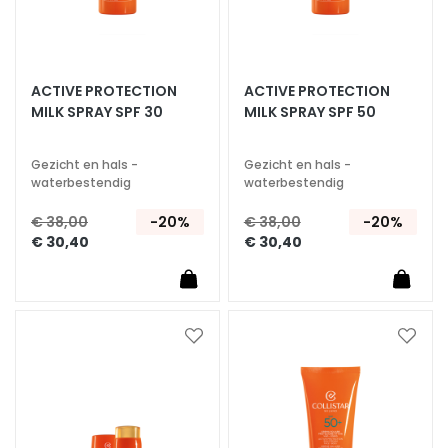
g
e
n
G
ACTIVE PROTECTION
ACTIVE PROTECTION
e
MILK SPRAY SPF 30
MILK SPRAY SPF 50
z
i
Gezicht en hals -
Gezicht en hals -
c
waterbestendig
waterbestendig
h
t
€ 38,00
-20%
€ 38,00
-20%
€ 30,40
€ 30,40
s
r
e
i
n
Voeg
Voeg
i
toe
toe
g
aan
aan
verlanglijst
verlan
e
r