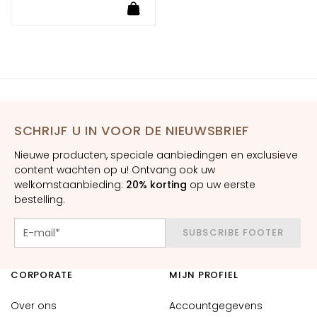
i
d
G
e
c
o
m
SCHRIJF U IN VOOR DE NIEUWSBRIEF
b
i
Nieuwe producten, speciale aanbiedingen en exclusieve
n
content wachten op u! Ontvang ook uw
e
welkomstaanbieding:
20% korting
op uw eerste
bestelling.
e
r
d
SUBSCRIBE FOOTER
e
e
CORPORATE
MIJN PROFIEL
n
v
Over ons
Accountgegevens
e