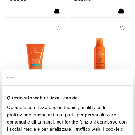
E
S
I
G
Voeg
Voeg
E
toe
toe
N
aan
aan
Z
verlanglijst
verlan
A
M
a
g
i
c
Questo sito web utilizza i cookie
d
ACTIVE PROTECTION
MOISTURIZING TANNING
Questo sito utilizza cookie tecnici, analitici e di
r
SUN FACE CREAM SPF
SPRAY SPF 20
profilazione, anche di terze parti, per personalizzare i
o
50+
p
contenuti e gli annunci, per fornire funzioni connesse con
Bescherming voor de zeer
Transparante 360°
s
i social media e per analizzare il traffico web. I cookie di
gevoelige gezichtshuid
zonbescherming spray,