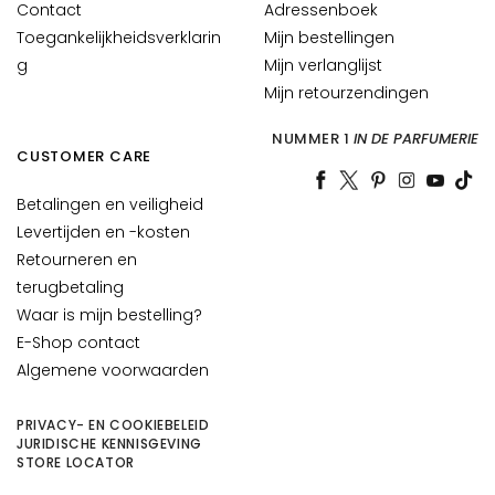
Contact
Adressenboek
t
Toegankelijkheidsverklarin
Mijn bestellingen
t
g
Mijn verlanglijst
e
Mijn retourzendingen
h
u
NUMMER 1
IN DE PARFUMERIE
i
CUSTOMER CARE
d
Betalingen en veiligheid
P
Levertijden en -kosten
i
Retourneren en
g
terugbetaling
m
Waar is mijn bestelling?
e
n
E-Shop contact
t
Algemene voorwaarden
v
l
PRIVACY- EN COOKIEBELEID
e
JURIDISCHE KENNISGEVING
STORE LOCATOR
k