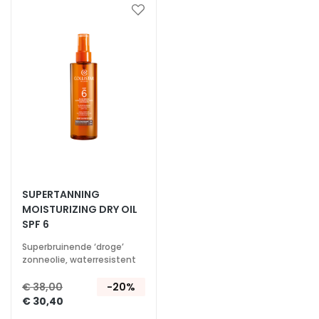
S
Voeg
O
toe
L
aan
U
verlanglijst
Z
I
O
N
I
P
E
R
SUPERTANNING
MOISTURIZING DRY OIL
D
SPF 6
r
o
Superbruinende ‘droge’
zonneolie, waterresistent
g
e
€ 38,00
-20%
h
€ 30,40
u