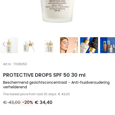
A
S
p
e
c
i
a
l
e
b
e
Art.nr.:
7008253
h
PROTECTIVE DROPS SPF 50 30 ml
a
n
Beschermend gezichtsconcentraat - Anti-huidveroudering
d
verhelderend
e
The lowest price from last 30 days: € 43,00
l
€ 43,00
€ 34,40
-20%
i
n