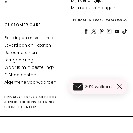
g
Mijn verlanglijst
m
Mijn retourzendingen
e
s
NUMMER 1
IN DE PARFUMERIE
CUSTOMER CARE
O
o
Betalingen en veiligheid
g
Levertijden en -kosten
-
Retourneren en
e
terugbetaling
n
Waar is mijn bestelling?
l
E-Shop contact
i
p
Algemene voorwaarden
20% welkom
c
o
PRIVACY- EN COOKIEBELEID
JURIDISCHE KENNISGEVING
n
€ 43,00
In Winkelwagen
STORE LOCATOR
t
€ 34,40
o
u
©2026 Collistar S.p.A. con Socio Unico, via G.B. Pirelli, 19 - 20124 Milano - Italy
r
- Capitale Sociale euro 1.050.000,00 interamente versato - C.F. - R.I. Milano -