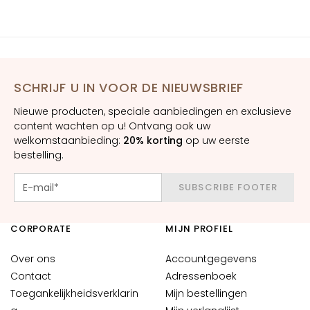
n
S
e
r
u
SCHRIJF U IN VOOR DE NIEUWSBRIEF
m
Nieuwe producten, speciale aanbiedingen en exclusieve
s
content wachten op u! Ontvang ook uw
welkomstaanbieding:
G
20% korting
op uw eerste
bestelling.
e
z
SUBSCRIBE FOOTER
i
c
h
CORPORATE
MIJN PROFIEL
t
s
Over ons
Accountgegevens
c
Contact
Adressenboek
r
Toegankelijkheidsverklarin
Mijn bestellingen
é