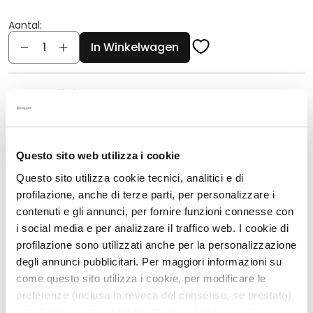
g
e
Aantal:
n
Aantal
In Winkelwagen
G
e
Beschrijving
z
i
Protective Drops met een magische, ultralichte
c
en vloeibare textuur
h
Questo sito web utilizza i cookie
t
Dagelijkse bescherming SPF50, beschermen
s
tegen uv- en ir-stralen, schadelijke invloeden
Questo sito utilizza cookie tecnici, analitici e di
van buitenaf en omgevingsstress
r
profilazione, anche di terze parti, per personalizzare i
e
De laatste stap van je huidverzorgingsroutine:
contenuti e gli annunci, per fornire funzioni connesse con
i
zorgen voor een stralende en egale teint
i social media e per analizzare il traffico web. I cookie di
n
profilazione sono utilizzati anche per la personalizzazione
Voorkomt vlekken en tekenen van veroudering
i
degli annunci pubblicitari. Per maggiori informazioni su
Voor alle huidtypes, ook de gevoelige huid
g
come questo sito utilizza i cookie, per modificare le
e
ZONDER siliconen - alcohol - parfumallergenen
preferenze (inclusa la revoca del consenso, se prestato),
r
30 ml
nonché per sapere come trattiamo i dati personali –