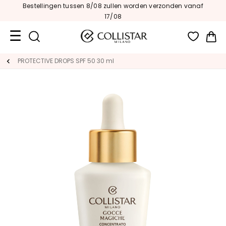
Bestellingen tussen 8/08 zullen worden verzonden vanaf
17/08
Wi
Travel
PROTECTIVE DROPS SPF 50 30 ml
Size
Nieuw
GEZICHT
C
A
T
E
G
O
R
I