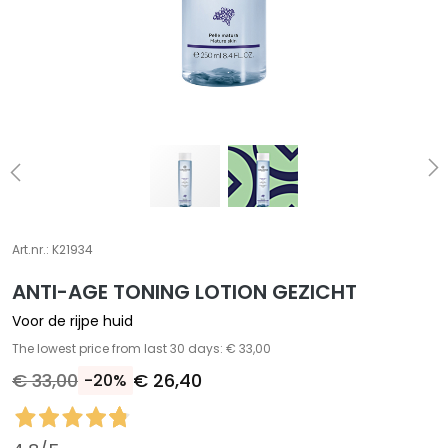
A
S
p
e
c
i
a
l
e
b
e
Art.nr.:
K21934
h
ANTI-AGE TONING LOTION GEZICHT
a
n
Voor de rijpe huid
d
The lowest price from last 30 days: € 33,00
e
€ 33,00
€ 26,40
-20%
l
i
n