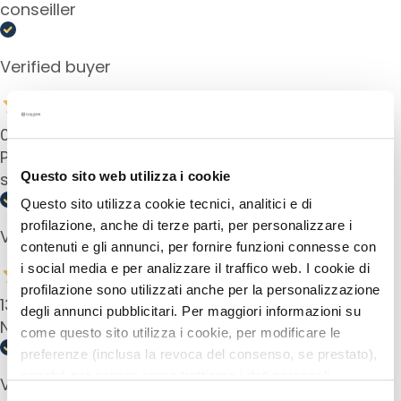
conseiller
n
S
Verified buyer
e
r
u
m
04 Dec 2024
s
Piena di cura per la mia pelle. Non vorrei più fare
Questo sito web utilizza i cookie
senza
G
e
Questo sito utilizza cookie tecnici, analitici e di
z
profilazione, anche di terze parti, per personalizzare i
Verified buyer
i
contenuti e gli annunci, per fornire funzioni connesse con
c
i social media e per analizzare il traffico web. I cookie di
h
profilazione sono utilizzati anche per la personalizzazione
13 May 2024
t
degli annunci pubblicitari. Per maggiori informazioni su
Not sticky, without alcohol so soft for my skin.
s
come questo sito utilizza i cookie, per modificare le
c
preferenze (inclusa la revoca del consenso, se prestato),
r
nonché per sapere come trattiamo i dati personali –
Verified buyer
é
anche raccolti tramite cookie – può consultare