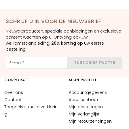
d
L
i
SCHRIJF U IN VOOR DE NIEUWSBRIEF
f
Nieuwe producten, speciale aanbiedingen en exclusieve
t
content wachten op u! Ontvang ook uw
e
welkomstaanbieding:
20% korting
op uw eerste
n
bestelling.
d
V
SUBSCRIBE FOOTER
e
r
CORPORATE
MIJN PROFIEL
h
e
Over ons
Accountgegevens
l
Contact
Adressenboek
d
Toegankelijkheidsverklarin
Mijn bestellingen
e
g
Mijn verlanglijst
r
Mijn retourzendingen
e