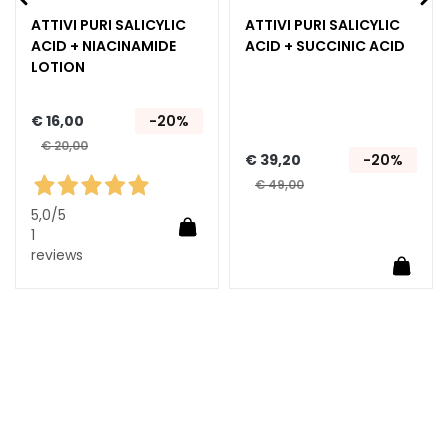
A
ATTIVI PURI SALICYLIC
ATTIVI PURI SALICYLIC
n
ACID + NIACINAMIDE
ACID + SUCCINIC ACID
LOTION
t
i
-
€ 16,00
-20%
a
€ 20,00
€ 39,20
-20%
g
e
€ 49,00
5,0
/5
H
In Winkelwagen
1
y
reviews
Winkelwagen
In Wi
d
r
a
t
e
r
e
n