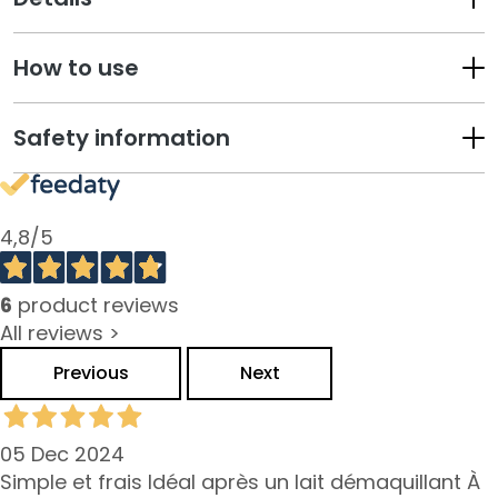
s
M
How to use
a
s
k
Safety information
e
r
s
e
4,8
/5
n
e
6
product reviews
x
All reviews >
f
o
Previous
Next
l
i
ë
05 Dec 2024
r
Simple et frais Idéal après un lait démaquillant À
e