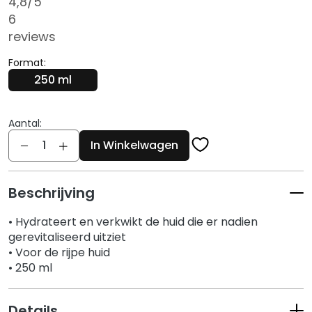
4,8
/5
g
6
e
n
reviews
G
Format:
e
250 ml
z
i
Aantal:
c
Aantal
h
In Winkelwagen
t
s
r
Beschrijving
e
• Hydrateert en verkwikt de huid die er nadien
i
gerevitaliseerd uitziet
n
• Voor de rijpe huid
i
• 250 ml
g
e
r
Details