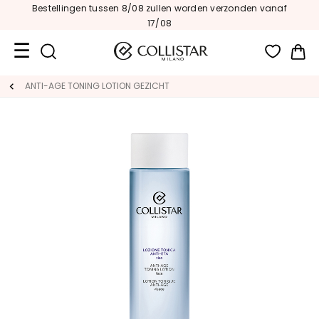
Bestellingen tussen 8/08 zullen worden verzonden vanaf
17/08
Wi
Travel
ANTI-AGE TONING LOTION GEZICHT
Size
Nieuw
GEZICHT
C
A
T
E
G
O
R
I