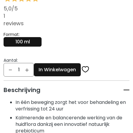
g
5,0
/5
e
n
1
reviews
G
e
Format:
z
100 ml
i
c
h
Aantal:
Aantal
t
In Winkelwagen
s
r
e
Beschrijving
i
n
In één beweging zorgt het voor behandeling en
i
verfrissing tot 24 uur
g
Kalmerende en balancerende werking van de
e
huidflora dankzij een innovatief natuurlijk
r
prebioticum