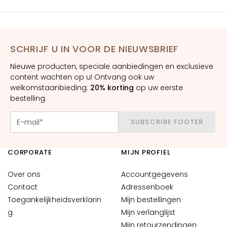
E
S
I
SCHRIJF U IN VOOR DE NIEUWSBRIEF
G
E
Nieuwe producten, speciale aanbiedingen en exclusieve
N
content wachten op u! Ontvang ook uw
Z
welkomstaanbieding:
20% korting
op uw eerste
A
bestelling.
M
SUBSCRIBE FOOTER
a
g
i
CORPORATE
MIJN PROFIEL
c
d
Over ons
Accountgegevens
r
Contact
Adressenboek
o
Toegankelijkheidsverklarin
Mijn bestellingen
p
g
Mijn verlanglijst
s
Mijn retourzendingen