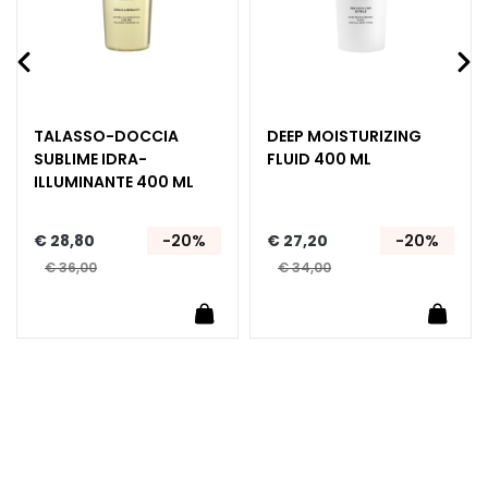
m
e
s
O
o
TALASSO-DOCCIA
DEEP MOISTURIZING
g
SUBLIME IDRA-
FLUID 400 ML
-
ILLUMINANTE 400 ML
e
n
€ 28,80
-20%
€ 27,20
-20%
l
€ 36,00
€ 34,00
i
p
Winkelwagen
In Winkelwagen
In Wi
c
o
n
t
o
u
r