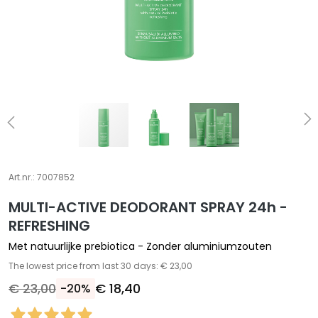
A
S
p
e
c
i
a
l
e
b
e
Art.nr.:
7007852
h
MULTI-ACTIVE DEODORANT SPRAY 24h -
a
n
REFRESHING
d
Met natuurlijke prebiotica - Zonder aluminiumzouten
e
The lowest price from last 30 days: € 23,00
l
€ 23,00
€ 18,40
-20%
i
n