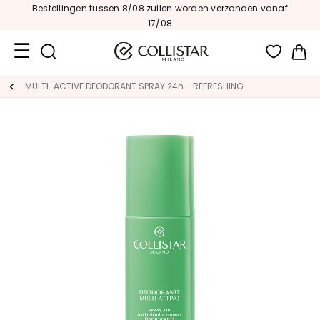
Bestellingen tussen 8/08 zullen worden verzonden vanaf
17/08
Wi
Travel
MULTI-ACTIVE DEODORANT SPRAY 24h - REFRESHING
Size
Nieuw
GEZICHT
C
A
T
E
G
O
R
I