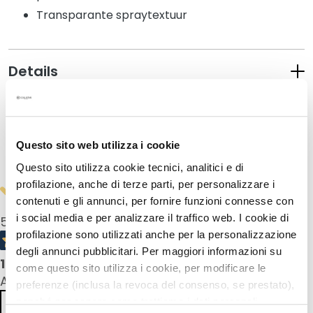
s
Transparante spraytextuur
M
a
s
Details
k
e
r
How to use
s
e
Questo sito web utilizza i cookie
Safety information
n
Questo sito utilizza cookie tecnici, analitici e di
e
profilazione, anche di terze parti, per personalizzare i
x
contenuti e gli annunci, per fornire funzioni connesse con
f
i social media e per analizzare il traffico web. I cookie di
5,0
/5
o
profilazione sono utilizzati anche per la personalizzazione
l
degli annunci pubblicitari. Per maggiori informazioni su
i
1
product reviews
come questo sito utilizza i cookie, per modificare le
ë
All reviews >
preferenze (inclusa la revoca del consenso, se prestato),
r
nonché per sapere come trattiamo i dati personali –
e
Previous
Next