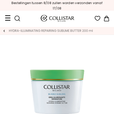
Bestellingen tussen 8/08 zullen worden verzonden vanaf
17/08
Wi
Travel
HYDRA-ILLUMINATING REPAIRING SUBLIME BUTTER 200 ml
Size
Nieuw
GEZICHT
C
A
T
E
G
O
R
I