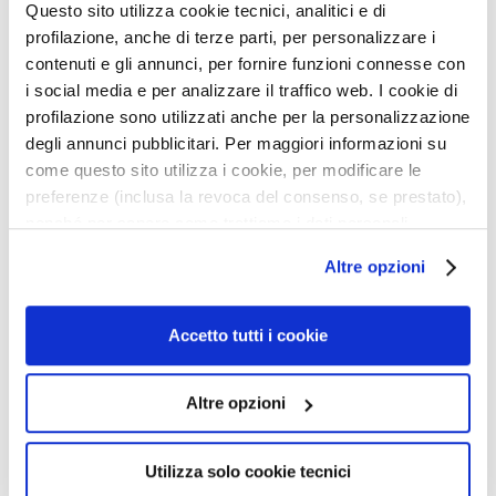
s
Questo sito utilizza cookie tecnici, analitici e di
Details
profilazione, anche di terze parti, per personalizzare i
M
contenuti e gli annunci, per fornire funzioni connesse con
a
i social media e per analizzare il traffico web. I cookie di
s
How to use
profilazione sono utilizzati anche per la personalizzazione
k
degli annunci pubblicitari. Per maggiori informazioni su
e
come questo sito utilizza i cookie, per modificare le
Safety information
r
preferenze (inclusa la revoca del consenso, se prestato),
s
nonché per sapere come trattiamo i dati personali –
e
anche raccolti tramite cookie – può consultare
n
Altre opzioni
Gerelateerde producten
l’informativa cookie completa e l’informativa privacy
e
disponibili
qui
. Le ricordiamo che, qualora clicchi su
x
f
“Utilizza solo i cookie necessari”, non sarà installato
Accetto tutti i cookie
eg
Voeg
Voeg
o
alcun cookie o altro strumento di tracciamento diverso da
e
toe
toe
l
quelli tecnici. Cliccando su “Accetto tutti i cookie”,
n
aan
aan
Altre opzioni
i
presterà il consenso all’installazione di tutti i cookie
langlijst
verlanglijst
verlan
ë
utilizzati dal sito. Cliccando su “Altre opzioni”, potrà
r
scegliere, in modo più granulare, quali cookie
Utilizza solo cookie tecnici
e
autorizzare.