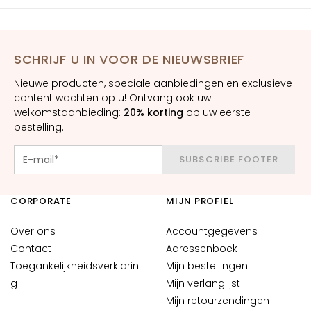
m
e
s
SCHRIJF U IN VOOR DE NIEUWSBRIEF
O
o
Nieuwe producten, speciale aanbiedingen en exclusieve
g
content wachten op u! Ontvang ook uw
-
welkomstaanbieding:
20% korting
op uw eerste
bestelling.
e
n
l
SUBSCRIBE FOOTER
i
p
CORPORATE
MIJN PROFIEL
c
o
Over ons
Accountgegevens
n
Contact
Adressenboek
t
Toegankelijkheidsverklarin
Mijn bestellingen
o
g
Mijn verlanglijst
u
Mijn retourzendingen
r