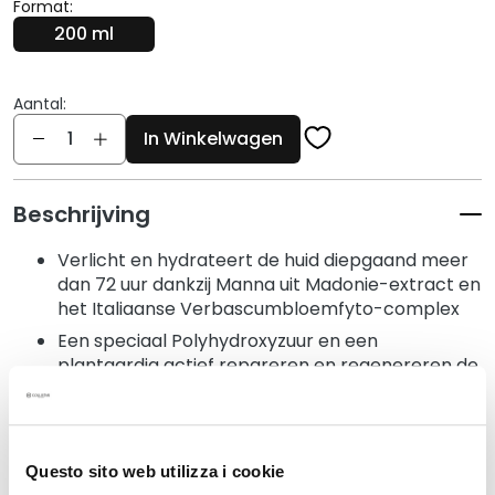
g
Format:
e
200 ml
n
G
Aantal:
e
Aantal
In Winkelwagen
z
i
c
Beschrijving
h
t
Verlicht en hydrateert de huid diepgaand meer
s
dan 72 uur dankzij Manna uit Madonie-extract en
r
het Italiaanse Verbascumbloemfyto-complex
e
Een speciaal Polyhydroxyzuur en een
i
plantaardig actief repareren en regenereren de
n
epidermis
i
Rijke en omhullende textuur met levendige, pure
g
en delicate noten
e
Questo sito web utilizza i cookie
r