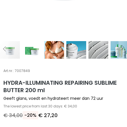
A
S
p
e
c
i
a
l
e
b
e
Art.nr.:
7007849
h
HYDRA-ILLUMINATING REPAIRING SUBLIME
a
n
BUTTER 200 ml
d
Geeft glans, voedt en hydrateert meer dan 72 uur
e
The lowest price from last 30 days: € 34,00
l
€ 34,00
€ 27,20
-20%
i
n