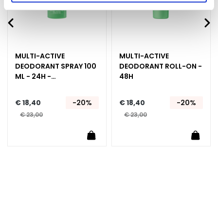
n
S
e
r
MULTI-ACTIVE
MULTI-ACTIVE
u
DEODORANT SPRAY 100
DEODORANT ROLL-ON -
m
ML - 24H -
48H
s
HYPERSENSITIVE SKIN
G
€ 18,40
-20%
€ 18,40
-20%
e
€ 23,00
€ 23,00
z
i
Winkelwagen
In Winkelwagen
In Wi
c
h
t
s
c
r
é