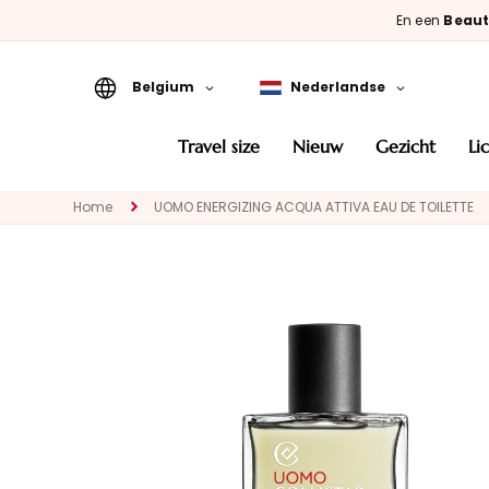
En een
Beaut
Belgium
Nederlandse
Travel Size
travel size
nieuw
gezicht
l
Nieuw
Home
UOMO ENERGIZING ACQUA ATTIVA EAU DE TOILETTE
GEZICHT
CATEGORIA
Speciale
behandelingen
Gezichtsreinigers
Maskers en
exfoliëren
Serums
Gezichtscrémes