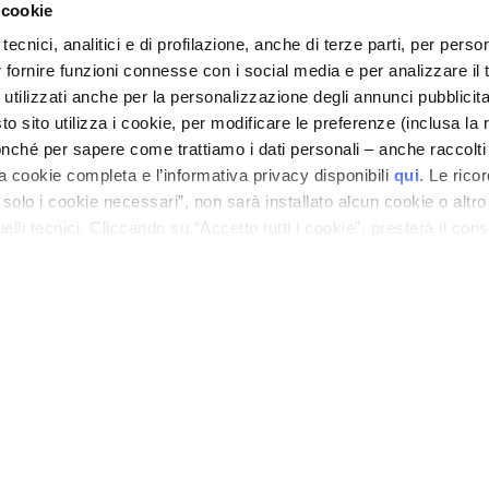
 cookie
tecnici, analitici e di profilazione, anche di terze parti, per perso
r fornire funzioni connesse con i social media e per analizzare il t
 utilizzati anche per la personalizzazione degli annunci pubblicit
CORPORATE
CUSTOMER CARE
 sito utilizza i cookie, per modificare le preferenze (inclusa la 
Over ons
Betalingen en veiligheid
nché per sapere come trattiamo i dati personali – anche raccolti
a cookie completa e l’informativa privacy disponibili
qui
. Le rico
ieve
Contact
Levertijden en -kosten
a solo i cookie necessari”, non sarà installato alcun cookie o altr
Toegankelijkheidsverklaring
Retourneren en
lli tecnici. Cliccando su “Accetto tutti i cookie”, presterà il con
terugbetaling
cookie utilizzati dal sito. Cliccando su “Altre opzioni”, potrà scegli
Waar is mijn bestelling?
orizzare.
EAU DE TOILETTE
E-Shop contact
Aantal
OOTER
Algemene voorwaarden
PRIVACY- EN COOKIEBELEID
JURIDISCHE KENNISGEVING
STORE LOCATOR
ano - Italy - Capitale Sociale euro 1.050.000,00 interamente versato - C.F. - R.I. Milan
direzione e coordinamento di Bolton Group s.r.l.