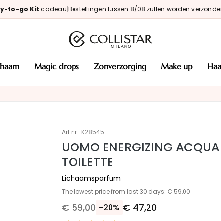
y-to-go Kit
cadeau
|
Bestellingen tussen 8/08 zullen worden verzonde
ichaam
magic drops
zonverzorging
make up
haa
Art.nr.:
K28545
UOMO ENERGIZING ACQUA 
TOILETTE
Lichaamsparfum
The lowest price from last 30 days: € 59,00
€ 59,00
€ 47,20
-20%