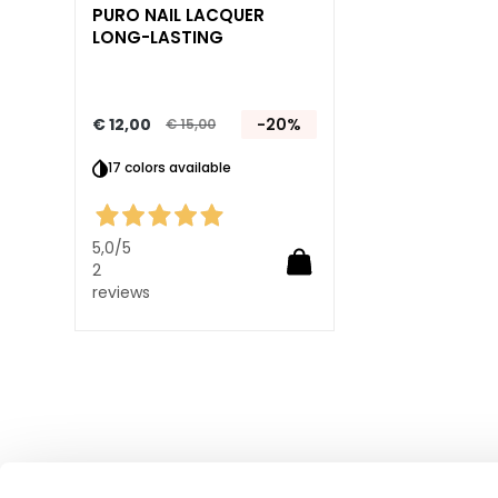
PURO NAIL LACQUER
Verstevigen
LONG-LASTING
Anticellulite en
Afslanken
SOLUZIONI PER
€ 12,00
-20%
€ 15,00
Specifieke
17 colors available
huidzones
Cellulitis
Verslapping van de
5,0
/5
2
huid
reviews
Droge of
vochtarme huid
Lokale
vetophopingen
Busteverzorging
LINEE