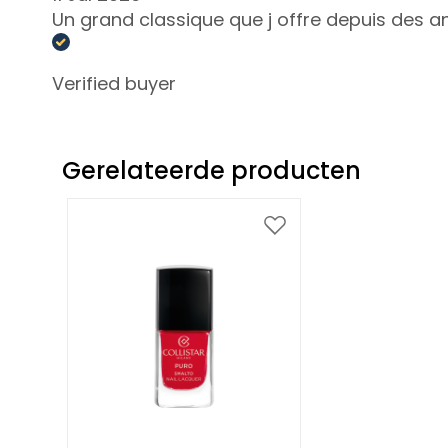
Unica
Un grand classique que j offre depuis des 
NOT
LICHAAM
Verified buyer
CATEGORIA
Crémes en Oliën
Bad en Douche
Gerelateerde producten
Exfoliëren/scrubben
Deodorant
Voeg
Zelfbruiners
toe
aan
superserum
verlanglijst
ESIGENZA
Zelfbruiners
Glass Skin
Hydratatie en
Comfort