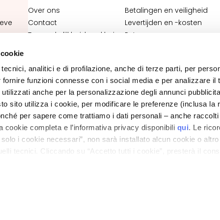
Over ons
Betalingen en veiligheid
ieve
Contact
Levertijden en -kosten
Toegankelijkheidsverklaring
Retourneren en
terugbetaling
 cookie
Waar is mijn bestelling?
tecnici, analitici e di profilazione, anche di terze parti, per perso
E-Shop contact
OOTER
r fornire funzioni connesse con i social media e per analizzare il t
Algemene voorwaarden
 utilizzati anche per la personalizzazione degli annunci pubblicit
 sito utilizza i cookie, per modificare le preferenze (inclusa la 
PRIVACY- EN COOKIEBELEID
nché per sapere come trattiamo i dati personali – anche raccolti
JURIDISCHE KENNISGEVING
STORE LOCATOR
a cookie completa e l’informativa privacy disponibili
qui
. Le rico
a solo i cookie necessari”, non sarà installato alcun cookie o altr
lli tecnici. Cliccando su “Accetto tutti i cookie”, presterà il con
ano - Italy - Capitale Sociale euro 1.050.000,00 interamente versato - C.F. - R.I. Milan
direzione e coordinamento di Bolton Group s.r.l.
cookie utilizzati dal sito. Cliccando su “Altre opzioni”, potrà scegli
orizzare.