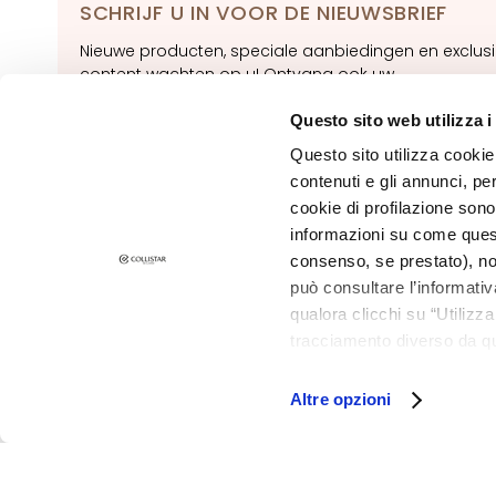
SCHRIJF U IN VOOR DE NIEUWSBRIEF
behandelen
Nieuwe producten, speciale aanbiedingen en exclus
Doffe en oneffen
content wachten op u! Ontvang ook uw
huid
welkomstaanbieding:
20% korting
op uw eerste
bestelling.
Questo sito web utilizza i
Gevoelige huid
Questo sito utilizza cookie 
Rimpels
SUBSCRIBE F
contenuti e gli annunci, pe
Verlies van kleur en
cookie di profilazione sono
stevigheid
informazioni su come questo
LINEE
consenso, se prestato), no
Magic drops
può consultare l’informativ
qualora clicchi su “Utilizz
Attivi Puri
tracciamento diverso da que
©2026 Collistar S.p.A. con Socio Unico, via G.B. Pirelli, 19 - 20124 Mil
Idro-attiva
all’installazione di tutti i 
Rigenera
granulare, quali cookie aut
Altre opzioni
Lift HD+
Futura