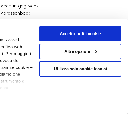
Accountgegevens
Adressenboek
Mijn bestellingen
Mijn verlanglijst
Accetto tutti i cookie
Mijn retourzendingen
nalizzare i
NUMMER 1
IN DE PARFUMERIE
raffico web. I
Altre opzioni
ari. Per maggiori
revoca del
 tramite cookie –
Utilizza solo cookie tecnici
rdiamo che,
o strumento di
senso
20% welkom
o - P.I. 10267000155 - R.E.A MI1361408 - Società soggetta all'attività di
ere, in modo più