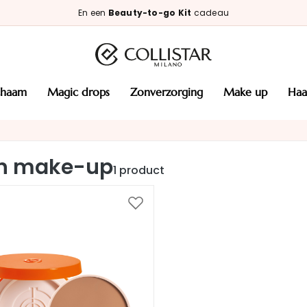
En een
Beauty-to-go Kit
cadeau
ichaam
magic drops
zonverzorging
make up
haa
n make-up
1
product
Voeg
toe
aan
verlanglijst