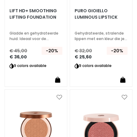
S
LIFT HD+ SMOOTHING
PURO GIOIELLO
LIFTING FOUNDATION
LUMINOUS LIPSTICK
p
e
c
Gladde en gehydrateerde
Gehydrateerde, stralende
i
huid. Ideaal voor de
lippen met een kleur die je
verfijnde huid
met elke applicatie
a
moeiteloos kunt opbouwen
€ 45,00
-20%
€ 32,00
-20%
l
€ 36,00
€ 25,60
e
9 colors available
9 colors available
b
e
h
a
n
Voeg
Voeg
d
toe
toe
e
aan
aan
l
verlanglijst
verlan
i
n