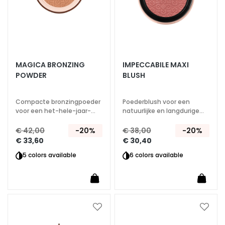
g
e
n
G
e
MAGICA BRONZING
IMPECCABILE MAXI
z
POWDER
BLUSH
i
c
h
Compacte bronzingpoeder
Poederblush voor een
t
voor een het-hele-jaar-
natuurlijke en langdurige
door zonnige glow.
stralende teint
s
€ 42,00
-20%
€ 38,00
-20%
r
€ 33,60
€ 30,40
e
5 colors available
6 colors available
i
n
i
g
e
Voeg
Voeg
r
toe
toe