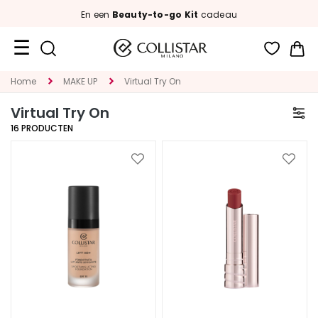
En een
Beauty-to-go Kit
cadeau
Wi
Travel
Home
MAKE UP
Virtual Try On
Size
Virtual Try On
Nieuw
16
PRODUCTEN
GEZICHT
Voeg
Voeg
toe
toe
C
aan
aan
A
verlanglijst
verlan
T
E
G
O
R
I
A