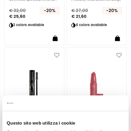
m
effect
e
€ 32,00
-20%
€ 27,00
-20%
s
€ 25,60
€ 21,60
2 colors available
4 colors available
O
o
g
-
e
Voeg
Voeg
n
toe
toe
l
aan
aan
i
verlanglijst
verlan
p
c
o
n
t
o
u
Questo sito web utilizza i cookie
r
IMPECCABILE MASCARA
TWIST BALMY GLOSS