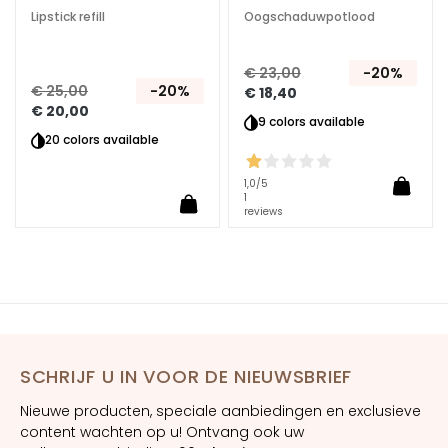
z
Lipstick refill
Oogschaduwpotlood
i
o
€ 23,00
-20%
n
€ 25,00
-20%
€ 18,40
e
€ 20,00
9 colors available
U
20 colors available
V
v
1,0
/5
i
1
reviews
s
o
R
e
t
i
SCHRIJF U IN VOOR DE NIEUWSBRIEF
n
o
Nieuwe producten, speciale aanbiedingen en exclusieve
l
content wachten op u! Ontvang ook uw