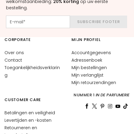
welkomstaanbieding:
20% korting
op uw eerste
S
bestelling.
O
L
SUBSCRIBE FOOTER
U
Z
I
CORPORATE
MIJN PROFIEL
O
N
Over ons
Accountgegevens
I
Contact
Adressenboek
P
Toegankelijkheidsverklarin
Mijn bestellingen
E
g
Mijn verlanglijst
R
Mijn retourzendingen
D
NUMMER 1
IN DE PARFUMERIE
r
CUSTOMER CARE
o
g
Betalingen en veiligheid
e
Levertijden en -kosten
h
Retourneren en
u