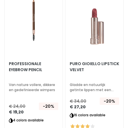
s
aan
aan
verlanglijst
verlan
M
a
s
k
e
r
s
e
PROFESSIONALE
PURO GIOIELLO LIPSTICK
n
EYEBROW PENCIL
VELVET
e
x
f
Van nature vollere, dikkere
Gladde en natuurlijk
en gedefinieerde wimpers
getinte lippen met een
o
fluweelachtig effect
l
€ 34,00
-20%
i
€ 24,00
-20%
€ 27,20
ë
€ 19,20
16 colors available
r
4 colors available
e