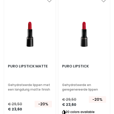
d
Voeg
Voeg
toe
toe
L
aan
aan
i
verlanglijst
verlan
f
t
e
n
d
V
e
r
PURO LIPSTICK MATTE
PURO LIPSTICK
h
e
l
Gehydrateerde lippen met
Gehydrateerde en
d
een langdurig matte finish
geregenereerde lippen
e
€ 29,50
-20%
r
€ 29,50
-20%
€ 23,60
e
€ 23,60
20 colors available
n