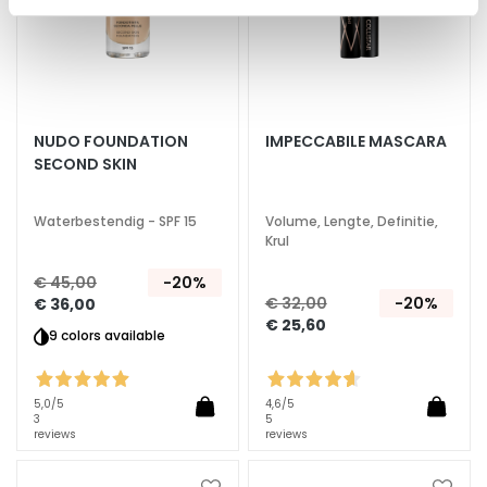
A
n
t
i
-
NUDO FOUNDATION
IMPECCABILE MASCARA
a
SECOND SKIN
g
e
Waterbestendig - SPF 15
Volume, Lengte, Definitie,
H
Krul
y
€ 45,00
-20%
d
€ 32,00
-20%
€ 36,00
r
€ 25,60
a
9 colors available
t
e
5,0
/5
4,6
/5
r
3
5
e
reviews
reviews
n