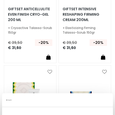
S
GIFTSET ANTICELLULITE
GIFTSET INTENSIVE
EVEN FINISH CRYO-GEL
RESHAPING FIRMING
p
200 ML
CREAM 200ML
e
c
+ Cryoactive Talasso-Scrub
+ Elasticizing Firming
i
150gr
Talasso-Scrub 150gr
a
€ 39,50
-20%
€ 39,50
-20%
l
€ 31,60
€ 31,60
e
b
e
h
a
Voeg
Voeg
toe
toe
n
aan
aan
d
verlanglijst
verlan
e
l
i
n