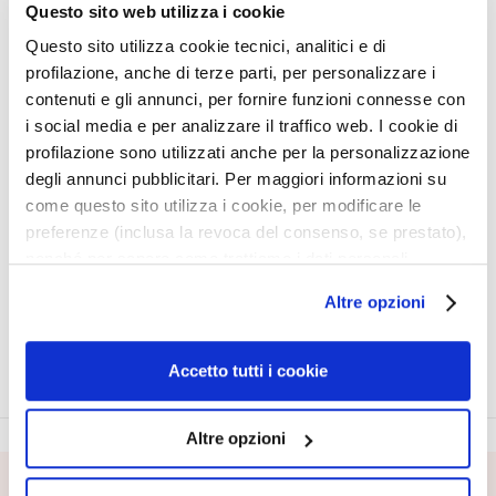
g
Questo sito web utilizza i cookie
e
Questo sito utilizza cookie tecnici, analitici e di
n
profilazione, anche di terze parti, per personalizzare i
G
GIFTSET DEEP
GIFTSET MAGIC DROPS
contenuti e gli annunci, per fornire funzioni connesse con
e
MOISTURIZING FLUID
i social media e per analizzare il traffico web. I cookie di
z
200 ML
profilazione sono utilizzati anche per la personalizzazione
i
degli annunci pubblicitari. Per maggiori informazioni su
+ Hydra-Illuminating
Magic Drops Face 30ml +
c
Sublime Talasso-Scrub
Magic Drops Body Body-
come questo sito utilizza i cookie, per modificare le
h
150gr
Legs 125ml
preferenze (inclusa la revoca del consenso, se prestato),
t
€ 24,50
-20%
€ 64,90
-20%
nonché per sapere come trattiamo i dati personali –
€ 19,60
€ 51,92
s
anche raccolti tramite cookie – può consultare
r
Altre opzioni
l’informativa cookie completa e l’informativa privacy
e
disponibili
qui
. Le ricordiamo che, qualora clicchi su
i
“Utilizza solo i cookie necessari”, non sarà installato
Accetto tutti i cookie
n
alcun cookie o altro strumento di tracciamento diverso da
i
quelli tecnici. Cliccando su “Accetto tutti i cookie”,
g
Altre opzioni
presterà il consenso all’installazione di tutti i cookie
e
utilizzati dal sito. Cliccando su “Altre opzioni”, potrà
r