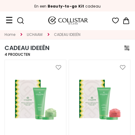
En een
Beauty-to-go Kit
cadeau
Wi
Travel
Home
LICHAAM
CADEAU IDEEËN
Size
CADEAU IDEEËN
Nieuw
4
PRODUCTEN
GEZICHT
Voeg
Voeg
toe
toe
C
aan
aan
A
verlanglijst
verlan
T
E
G
O
R
I
A