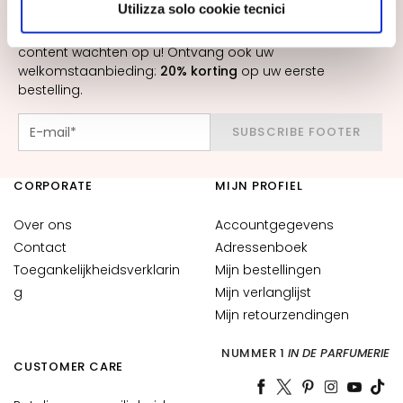
SCHRIJF U IN VOOR DE NIEUWSBRIEF
scegliere, in modo più granulare, quali cookie
s
Utilizza solo cookie tecnici
autorizzare.
Nieuwe producten, speciale aanbiedingen en exclusieve
M
content wachten op u! Ontvang ook uw
a
welkomstaanbieding:
20% korting
op uw eerste
s
bestelling.
k
e
SUBSCRIBE FOOTER
r
s
e
CORPORATE
MIJN PROFIEL
n
e
Over ons
Accountgegevens
x
Contact
Adressenboek
f
Toegankelijkheidsverklarin
Mijn bestellingen
o
g
Mijn verlanglijst
l
Mijn retourzendingen
i
ë
NUMMER 1
IN DE PARFUMERIE
CUSTOMER CARE
r
e