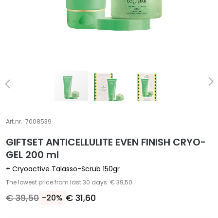
A
S
p
e
c
i
a
l
e
b
e
Art.nr.:
7008539
h
GIFTSET ANTICELLULITE EVEN FINISH CRYO-
a
n
GEL 200 ml
d
+ Cryoactive Talasso-Scrub 150gr
e
The lowest price from last 30 days: € 39,50
l
€ 39,50
€ 31,60
-20%
i
n