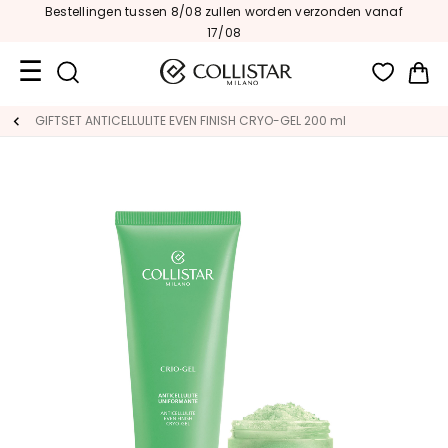
Bestellingen tussen 8/08 zullen worden verzonden vanaf
17/08
Wi
Travel
GIFTSET ANTICELLULITE EVEN FINISH CRYO-GEL 200 ml
Size
Nieuw
GEZICHT
C
A
T
E
G
O
R
I