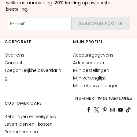
welkomstaanbieding:
20% korting
op uw eerste
n
bestelling.
S
e
SUBSCRIBE FOOTER
r
u
CORPORATE
MIJN PROFIEL
m
s
Over ons
Accountgegevens
G
Contact
Adressenboek
e
Toegankelijkheidsverklarin
Mijn bestellingen
z
g
Mijn verlanglijst
i
Mijn retourzendingen
c
h
NUMMER 1
IN DE PARFUMERIE
CUSTOMER CARE
t
s
Betalingen en veiligheid
c
Levertijden en -kosten
r
Retourneren en
é