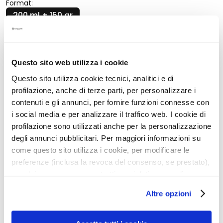
g
Format:
e
200 ml + 150 gr
n
G
Aantal:
e
Aantal
In Winkelwagen
Questo sito web utilizza i cookie
z
i
Questo sito utilizza cookie tecnici, analitici e di
c
profilazione, anche di terze parti, per personalizzare i
Beschrijving
h
contenuti e gli annunci, per fornire funzioni connesse con
t
i social media e per analizzare il traffico web. I cookie di
BEAUTY MADE IN ITALY, BEAUTY MADE FOR YOU
s
profilazione sono utilizzati anche per la personalizzazione
EÉN BEWEGING IS GENOEG VOOR EEN VORMGEGEVEN,
r
EGALERE EN VERBETERDE HUID
degli annunci pubblicitari. Per maggiori informazioni su
e
come questo sito utilizza i cookie, per modificare le
i
dankzij:
preferenze (inclusa la revoca del consenso, se prestato),
n
Anticellulite Even Finish Cryo-Gel 200 ml
nonché per sapere come trattiamo i dati personali –
i
Cryoactive Talasso-Scrub 150 gr
anche raccolti tramite cookie – può consultare
g
Altre opzioni
l’informativa cookie completa e l’informativa privacy
e
disponibili
qui
. Le ricordiamo che, qualora clicchi su
r
“Utilizza solo i cookie necessari”, non sarà installato