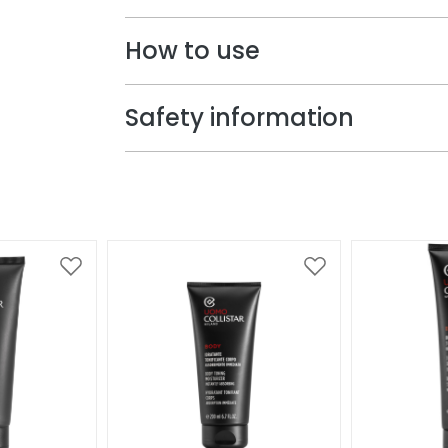
How to use
Safety information
Voeg
Voeg
toe
toe
aan
aan
verlanglijst
verlanglijst