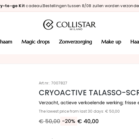
y-to-go Kit
cadeau
|
Bestellingen tussen 8/08 zullen worden verzonde
ichaam
magic drops
zonverzorging
make up
haa
Art.nr.:
7007827
CRYOACTIVE TALASSO-SCR
Verzacht, actieve verkoelende werking; frisse
The lowest price from last 30 days: € 50,00
€ 50,00
€ 40,00
-20%