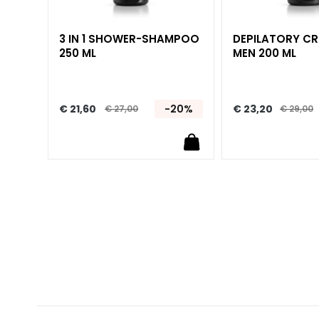
Unica
NOT
3 IN 1 SHOWER-SHAMPOO
DEPILATORY C
LICHAAM
250 ML
MEN 200 ML
CATEGORIA
Crémes en Oliën
Bad en Douche
20%
€ 21,60
-20%
€ 23,20
€ 27,00
€ 29,00
Exfoliëren/scrubben
Deodorant
Zelfbruiners
superserum
ESIGENZA
Zelfbruiners
Glass Skin
Hydratatie en
Comfort