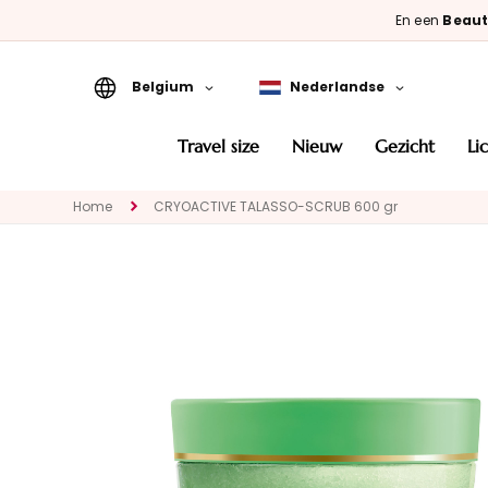
En een
Beaut
Belgium
Nederlandse
Travel Size
travel size
nieuw
gezicht
l
Nieuw
Home
CRYOACTIVE TALASSO-SCRUB 600 gr
GEZICHT
CATEGORIA
Speciale
behandelingen
Gezichtsreinigers
Maskers en
exfoliëren
Serums
Gezichtscrémes