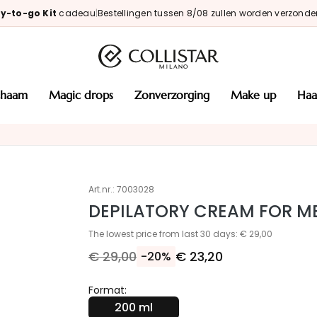
y-to-go Kit
cadeau
|
Bestellingen tussen 8/08 zullen worden verzonde
ichaam
magic drops
zonverzorging
make up
haa
Art.nr.:
7003028
DEPILATORY CREAM FOR ME
The lowest price from last 30 days: € 29,00
€ 29,00
€ 23,20
-20%
Format:
200 ml