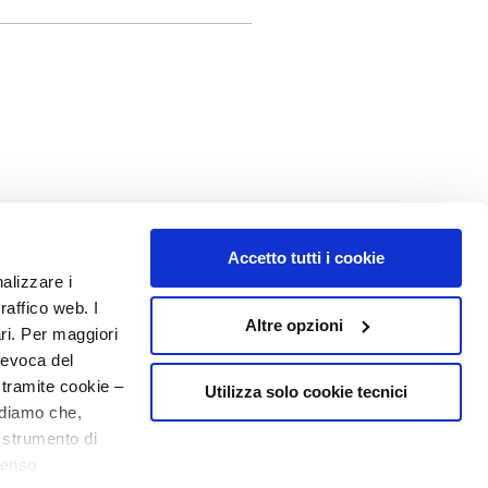
Accetto tutti i cookie
nalizzare i
raffico web. I
Altre opzioni
ari. Per maggiori
MIJN PROFIEL
revoca del
Accountgegevens
 tramite cookie –
Utilizza solo cookie tecnici
rdiamo che,
Adressenboek
o strumento di
Mijn bestellingen
20% welkom
senso
Mijn verlanglijst