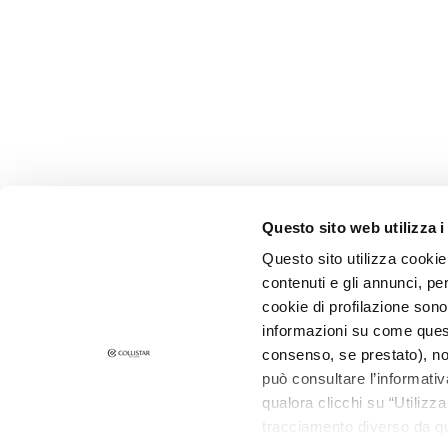
behandelen
Doffe en oneffen
huid
Gevoelige huid
Rimpels
Verlies van kleur en
stevigheid
Questo sito web utilizza i
LINEE
Magic drops
Questo sito utilizza cookie 
contenuti e gli annunci, pe
Attivi Puri
cookie di profilazione sono
Idro-attiva
informazioni su come questo
SCHRIJF U IN VOOR DE NIEUWSBRIEF
Rigenera
consenso, se prestato), no
può consultare l’informativ
Nieuwe producten, speciale aanbiedingen en exclus
Lift HD+
content wachten op u! Ontvang ook uw
qualora clicchi su “Utilizz
Futura
welkomstaanbieding:
20% korting
op uw eerste
tracciamento diverso da que
bestelling.