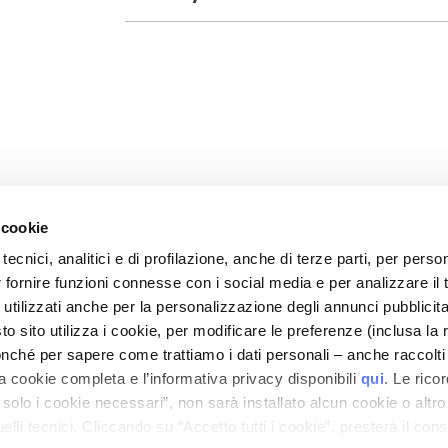
 cookie
tecnici, analitici e di profilazione, anche di terze parti, per perso
r fornire funzioni connesse con i social media e per analizzare il t
 utilizzati anche per la personalizzazione degli annunci pubblicit
CORPORATE
CUSTOMER CARE
 sito utilizza i cookie, per modificare le preferenze (inclusa la 
Over ons
Betalingen en veiligheid
nché per sapere come trattiamo i dati personali – anche raccolti
a cookie completa e l’informativa privacy disponibili
qui
. Le rico
ieve
Contact
Levertijden en -kosten
a solo i cookie necessari”, non sarà installato alcun cookie o altr
Toegankelijkheidsverklaring
Retourneren en
lli tecnici. Cliccando su “Accetto tutti i cookie”, presterà il con
terugbetaling