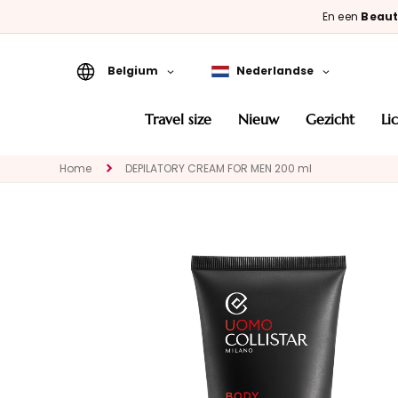
En een
Beaut
Belgium
Nederlandse
Travel Size
travel size
nieuw
gezicht
l
Nieuw
Home
DEPILATORY CREAM FOR MEN 200 ml
GEZICHT
CATEGORIA
Speciale
behandelingen
Gezichtsreinigers
Maskers en
exfoliëren
Serums
Gezichtscrémes