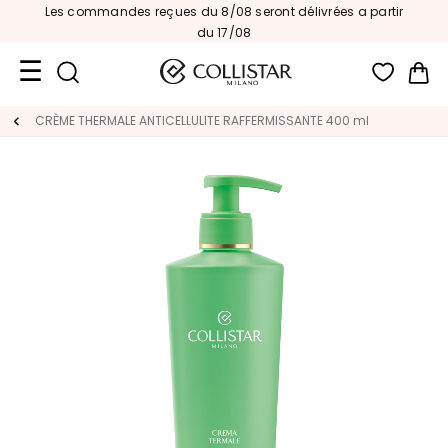
Les commandes reçues du 8/08 seront délivrées a partir
du 17/08
Mon
Format
CRÈME THERMALE​ ANTICELLULITE​ RAFFERMISSANTE 400 ml
Voyage
Nouveautés
VISAGE
C
A
T
E
G
O
R
I