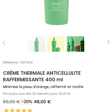
A
T
r
a
i
t
e
m
e
n
t
Référence:
7007842
s
CRÈME THERMALE​ ANTICELLULITE​
s
p
RAFFERMISSANTE 400 ml
é
Minimise la peau d'orange, raffermit et tonifie
c
Prix le plus bas des 30 derniers jours: 60,00 €
i
60,00 €
48,00 €
-20%
f
i