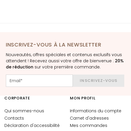
r
e
s
E
S
I
INSCRIVEZ-VOUS À LA NEWSLETTER
G
E
Nouveautés, offres spéciales et contenus exclusifs vous
N
attendent ! Recevez aussi votre offre de bienvenue :
20%
Z
de réduction
sur votre première commande.
A
INSCRIVEZ-VOUS
G
o
c
CORPORATE
MON PROFIL
c
e
Qui sommes-nous
Informations du compte
M
Contacts
Carnet d'adresses
a
Déclaration d'accessibilité
Mes commandes
g