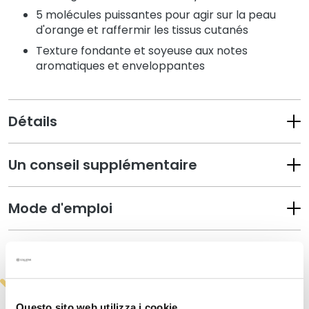
a
5 molécules puissantes pour agir sur la peau
q
d'orange et raffermir les tissus cutanés
u
Texture fondante et soyeuse aux notes
i
aromatiques et enveloppantes
l
l
a
n
Détails
t
s
Un conseil supplémentaire
M
a
Mode d'emploi
s
q
u
Informations de sécurité
e
s
e
t
Questo sito web utilizza i cookie