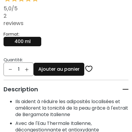
q
5,0
/5
u
e
2
s
reviews
N
Format:
e
400 ml
t
t
o
Quantité:
Quantité
y
Ajouter au panier
a
n
t
Description
s
e
Ils aident à réduire les adiposités localisées et
t
améliorent la tonicité de la peau grâce à l'extrait
d
de Bergamote Italienne
e
Avec de l'Eau Thermale Italienne,
m
décongestionnante et antioxydante