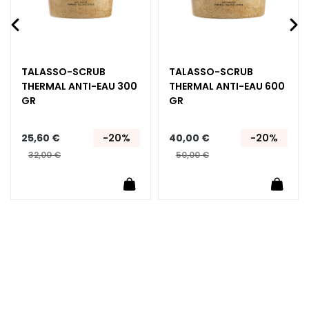
t
o
u
r
d
TALASSO-SCRUB
TALASSO-SCRUB
THERMAL ANTI-EAU 300
THERMAL ANTI-EAU 600
e
GR
GR
s
y
e
25,60 €
-20%
40,00 €
-20%
u
32,00 €
50,00 €
x
e
uter au panier
Ajouter au panier
Ajoute
t
d
e
s
l
è
v