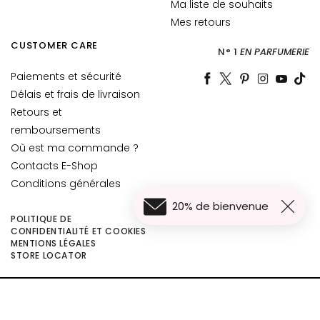
Ma liste de souhaits
i
Mes retours
c
CUSTOMER CARE
h
N° 1
EN PARFUMERIE
e
Paiements et sécurité
C
Délais et frais de livraison
o
Retours et
l
l
remboursements
i
Où est ma commande ?
s
Contacts E-Shop
t
Conditions générales
a
20% de bienvenue
r
POLITIQUE DE
CONFIDENTIALITÉ ET COOKIES
A
MENTIONS LÉGALES
60,00 €
n
Ajouter au panier
STORE LOCATOR
48,00 €
t
i
©2026 Collistar S.p.A. con Socio Unico, via G.B. Pirelli, 19 - 20124 Milano - Italy
-
- Capitale Sociale euro 1.050.000,00 interamente versato - C.F. - R.I. Milano -