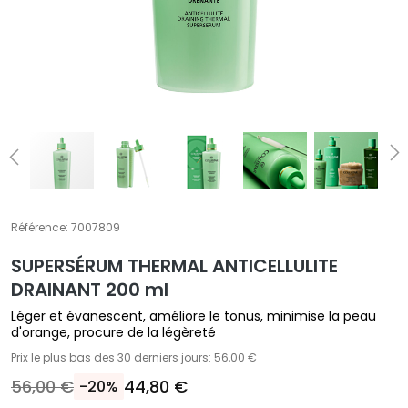
T
r
a
i
t
e
m
e
n
t
Référence:
7007809
s
s
SUPERSÉRUM​ THERMAL​ ANTICELLULITE
p
DRAINANT​ 200 ml
é
Léger et évanescent, améliore le tonus, minimise la peau
c
d'orange, procure de la légèreté
i
Prix le plus bas des 30 derniers jours: 56,00 €
f
56,00 €
44,80 €
-20%
i