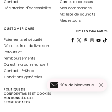
Contacts
Carnet d'adresses
t
o
Déclaration d'accessibilité
Mes commandes
u
Ma liste de souhaits
r
Mes retours
d
CUSTOMER CARE
e
N° 1
EN PARFUMERIE
s
Paiements et sécurité
y
Délais et frais de livraison
e
Retours et
u
remboursements
x
Où est ma commande ?
e
Contacts E-Shop
t
d
Conditions générales
e
20% de bienvenue
s
POLITIQUE DE
CONFIDENTIALITÉ ET COOKIES
l
MENTIONS LÉGALES
56,00 €
è
Ajouter au panier
STORE LOCATOR
44,80 €
v
r