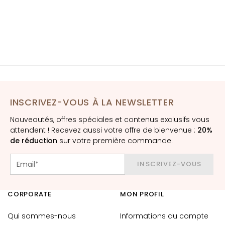
è
m
e
s
p
o
u
r
l
INSCRIVEZ-VOUS À LA NEWSLETTER
e
v
Nouveautés, offres spéciales et contenus exclusifs vous
i
attendent ! Recevez aussi votre offre de bienvenue :
20%
de réduction
s
sur votre première commande.
a
g
INSCRIVEZ-VOUS
e
CORPORATE
C
MON PROFIL
o
Qui sommes-nous
Informations du compte
n