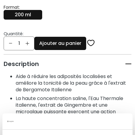
q
u
Format:
e
200 ml
s
N
Quantité:
e
Quantité
Ajouter au panier
t
t
o
Description
y
a
Aide à réduire les adiposités localisées et
n
améliore la tonicité de la peau grâce à l'extrait
t
de Bergamote Italienne
s
La haute concentration saline, l'Eau Thermale
e
italienne, l'extrait de Gingembre et une
t
microalgue puissante exercent une action
d
drainante anticellulite constante
e
Texture légère et évanescente aux notes
m
aromatiques et enveloppantes