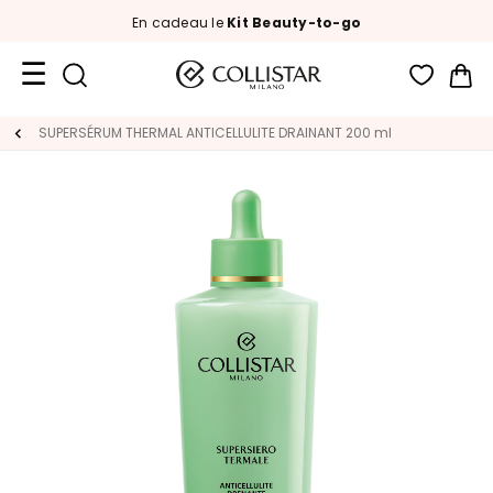
En cadeau le
Kit Beauty-to-go
Mon
Format
SUPERSÉRUM​ THERMAL​ ANTICELLULITE DRAINANT​ 200 ml
Voyage
Nouveautés
VISAGE
C
A
T
E
G
O
R
I
A