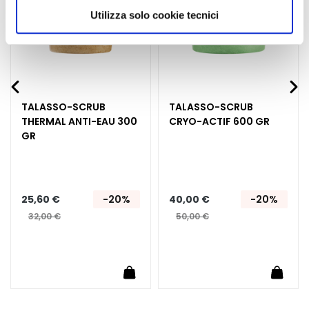
E
scegliere, in modo più granulare, quali cookie
Utilizza solo cookie tecnici
x
autorizzare.
f
o
l
i
a
TALASSO-SCRUB
TALASSO-SCRUB
n
THERMAL ANTI-EAU 300
CRYO-ACTIF 600 GR
t
GR
s
S
é
25,60 €
-20%
40,00 €
-20%
r
32,00 €
50,00 €
u
m
s
uter au panier
Ajouter au panier
Ajoute
C
r