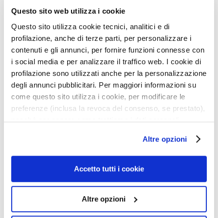
a
Questo sito web utilizza i cookie
q
u
Questo sito utilizza cookie tecnici, analitici e di
Détails
i
profilazione, anche di terze parti, per personalizzare i
l
contenuti e gli annunci, per fornire funzioni connesse con
l
i social media e per analizzare il traffico web. I cookie di
Mode d'emploi
a
profilazione sono utilizzati anche per la personalizzazione
n
degli annunci pubblicitari. Per maggiori informazioni su
t
Informations de sécurité
come questo sito utilizza i cookie, per modificare le
s
preferenze (inclusa la revoca del consenso, se prestato),
nonché per sapere come trattiamo i dati personali –
M
a
anche raccolti tramite cookie – può consultare
Altre opzioni
Produits associés
s
l’informativa cookie completa e l’informativa privacy
q
disponibili
qui
. Le ricordiamo che, qualora clicchi su
u
“Utilizza solo i cookie necessari”, non sarà installato
Accetto tutti i cookie
uter
Ajouter
Ajoute
e
alcun cookie o altro strumento di tracciamento diverso da
à
à
s
quelli tecnici. Cliccando su “Accetto tutti i cookie”,
a
ma
ma
e
Altre opzioni
e
liste
liste
presterà il consenso all’installazione di tutti i cookie
t
nvie
d’envie
d’envi
utilizzati dal sito. Cliccando su “Altre opzioni”, potrà