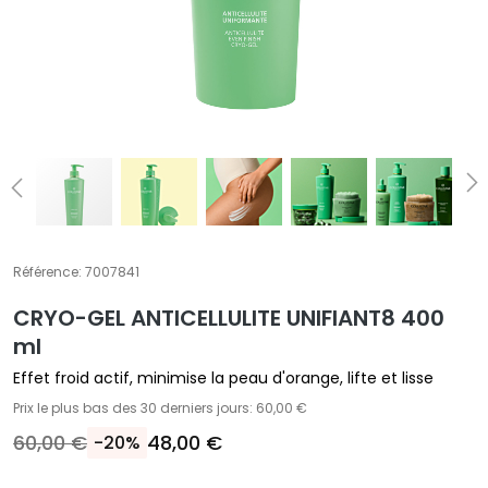
A
T
r
a
i
t
e
m
e
n
t
Référence:
7007841
s
CRYO-GEL ANTICELLULITE UNIFIANT8 400
s
p
ml
é
Effet froid actif, minimise la peau d'orange, lifte et lisse
c
Prix le plus bas des 30 derniers jours: 60,00 €
i
60,00 €
48,00 €
-20%
f
i