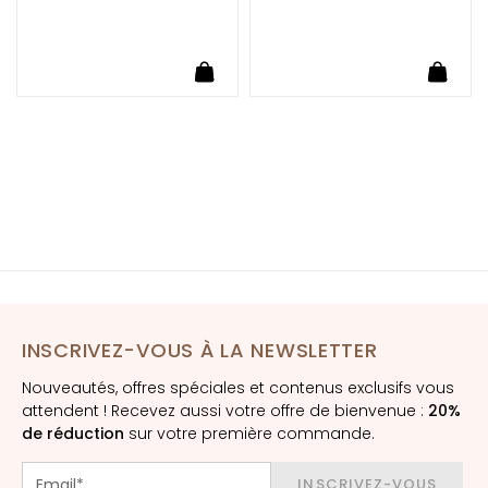
è
m
e
uter au panier
Ajouter au panier
Ajoute
s
p
o
u
r
l
e
v
i
s
a
INSCRIVEZ-VOUS À LA NEWSLETTER
g
e
Nouveautés, offres spéciales et contenus exclusifs vous
attendent ! Recevez aussi votre offre de bienvenue :
20%
C
de réduction
sur votre première commande.
o
n
INSCRIVEZ-VOUS