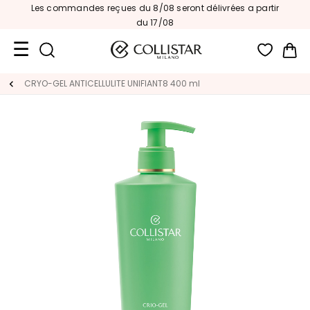
Les commandes reçues du 8/08 seront délivrées a partir
du 17/08
Mon
Format
CRYO-GEL ANTICELLULITE UNIFIANT8 400 ml
Voyage
Nouveautés
VISAGE
C
A
T
E
G
O
R
I