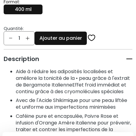
q
Format:
u
400 ml
e
s
Quantité:
N
Quantité
Ajouter au panier
e
t
t
Description
o
y
Aide à réduire les adiposités localisées et
a
améliore la tonicité de la • peau grâce à l'extrait
n
de Bergamote ItalienneEffet froid immédiat et
t
continu grâce à des cryomolécules spéciales
s
Avec de l'Acide Shikimique pour une peau liftée
e
et uniforme aux imperfections minimisées
t
Caféine pure et encapsulée, Poivre Rose et
d
infusion d'Orange Amère italienne pour prévenir,
e
traiter et contrer les imperfections de la
m