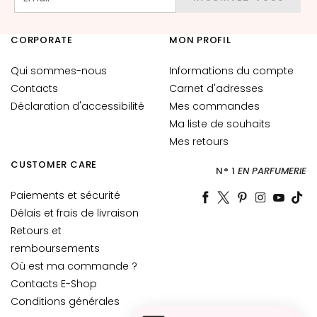
t
o
CORPORATE
MON PROFIL
u
r
Qui sommes-nous
Informations du compte
d
Contacts
Carnet d'adresses
e
Déclaration d'accessibilité
s
Mes commandes
y
Ma liste de souhaits
e
Mes retours
u
CUSTOMER CARE
x
N° 1
EN PARFUMERIE
e
Paiements et sécurité
t
Délais et frais de livraison
d
Retours et
e
remboursements
s
Où est ma commande ?
l
Contacts E-Shop
è
Conditions générales
v