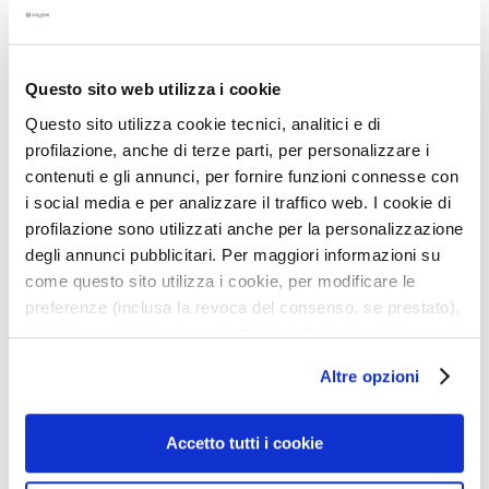
cellulite
a
Texture fraîche et légère aux notes
q
énergisantes
u
i
Questo sito web utilizza i cookie
l
Questo sito utilizza cookie tecnici, analitici e di
l
Détails
profilazione, anche di terze parti, per personalizzare i
a
contenuti e gli annunci, per fornire funzioni connesse con
n
i social media e per analizzare il traffico web. I cookie di
Un conseil supplémentaire
t
profilazione sono utilizzati anche per la personalizzazione
s
degli annunci pubblicitari. Per maggiori informazioni su
M
Mode d'emploi
come questo sito utilizza i cookie, per modificare le
a
preferenze (inclusa la revoca del consenso, se prestato),
s
nonché per sapere come trattiamo i dati personali –
Informations de sécurité
q
anche raccolti tramite cookie – può consultare
u
Altre opzioni
l’informativa cookie completa e l’informativa privacy
e
disponibili
qui
. Le ricordiamo che, qualora clicchi su
s
“Utilizza solo i cookie necessari”, non sarà installato
Accetto tutti i cookie
Produits associés
e
alcun cookie o altro strumento di tracciamento diverso da
t