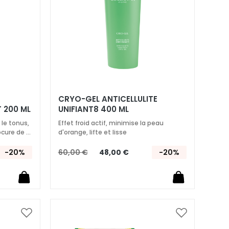
CRYO-GEL ANTICELLULITE
​ 200 ML
UNIFIANT8 400 ML
 le tonus,
Effet froid actif, minimise la peau
cure de la
d'orange, lifte et lisse
-20%
60,00 €
48,00 €
-20%
Ajouter
Ajouter
à
à