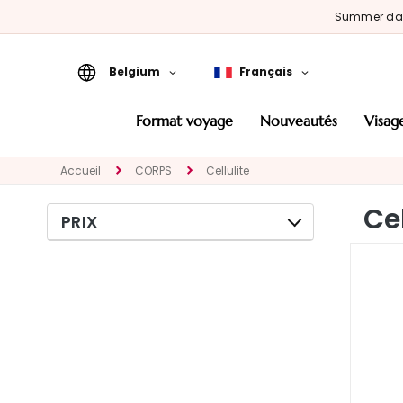
Summer d
Belgium
Français
Format Voyage
format voyage
nouveautés
visag
Nouveautés
Accueil
CORPS
Cellulite
VISAGE
CATEGORIA
Cel
PRIX
Traitements
spécifiques
Nettoyants et
demaquillants
Masques et
Exfoliants
Sérums