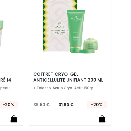
ma
ma
liste
liste
d’envie
d’envie
COFFRET CRYO-GEL
RÉ 14
ANTICELLULITE UNIFIANT 200 ML
a peau
+ Talasso-Scrub Cryo-Actif 150gr
-20%
39,50 €
31,60 €
-20%