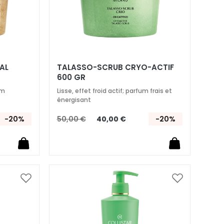
AL
TALASSO-SCRUB CRYO-ACTIF
600 GR
um
Lisse, effet froid actif; parfum frais et
énergisant
-20%
50,00 €
40,00 €
-20%
Ajouter
Ajouter
à
à
ma
ma
liste
liste
d’envie
d’envie