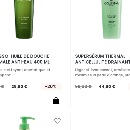
SSO-HUILE DE DOUCHE ​
SUPERSÉRUM​ THERMAL​
AL​E ANTI-EAU 400 ML
ANTICELLULITE DRAINANT
el nettoyant aromatique et
Léger et évanescent, améliore
oppant
minimise la peau d'orange, pro
légèreté
 €
28,80 €
-20%
56,00 €
44,80 €
Ajouter
à