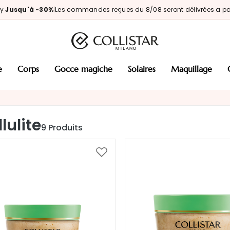
ay
Jusqu'à -30%
|
Les commandes reçues du 8/08 seront délivrées a par
e
corps
gocce magiche
solaires
maquillage
lulite
9
Produits
Ajouter
à
ma
liste
d’envie