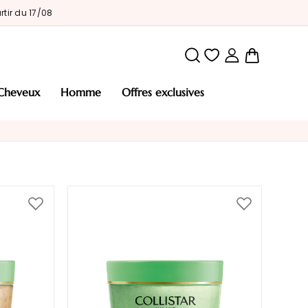
tir du 17/08
Mon pani
cheveux
homme
offres exclusives
Ajouter
Ajouter
à
à
ma
ma
liste
liste
d’envie
d’envie