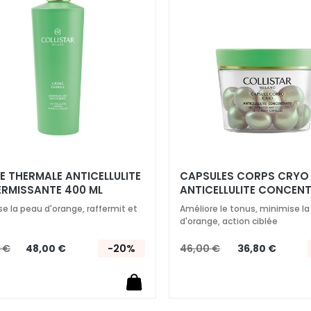
ma
liste
d’envie
 THERMALE​ ANTICELLULITE​
CAPSULES CORPS CRYO
ERMISSANTE 400 ML
ANTICELLULITE CONCENT
PCS
se la peau d'orange, raffermit et
Améliore le tonus, minimise l
d'orange, action ciblée
 €
48,00 €
-20%
46,00 €
36,80 €