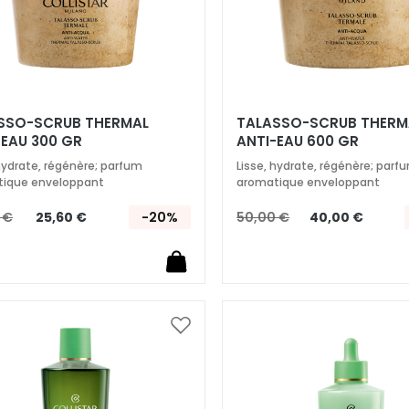
SSO-SCRUB THERMAL
TALASSO-SCRUB THERM
-EAU 300 GR
ANTI-EAU 600 GR
 hydrate, régénère; parfum
Lisse, hydrate, régénère; parf
ique enveloppant
aromatique enveloppant
 €
25,60 €
-20%
50,00 €
40,00 €
Ajouter
à
ma
liste
d’envie