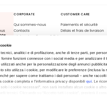
CORPORATE
CUSTOMER CARE
Qui sommes-nous
Paiements et sécurité
ous
Contacts
Délais et frais de livraison
20%
Déclaration d'accessibilité
Retours et
remboursements
 cookie
Où est ma commande ?
VOUS
tecnici, analitici e di profilazione, anche di terze parti, per perso
Contacts E-Shop
r fornire funzioni connesse con i social media e per analizzare il t
Conditions générales
 utilizzati anche per la personalizzazione degli annunci pubblicit
 sito utilizza i cookie, per modificare le preferenze (inclusa la 
POLITIQUE DE CONFIDENTIALITÉ ET COOKIES
nché per sapere come trattiamo i dati personali – anche raccolti
MENTIONS LÉGALES
STORE LOCATOR
a cookie completa e l’informativa privacy disponibili
qui
. Le rico
a solo i cookie necessari”, non sarà installato alcun cookie o altr
lli tecnici. Cliccando su “Accetto tutti i cookie”, presterà il con
ano - Italy - Capitale Sociale euro 1.050.000,00 interamente versato - C.F. - R.I. Milan
direzione e coordinamento di Bolton Group s.r.l.
cookie utilizzati dal sito. Cliccando su “Altre opzioni”, potrà scegli
orizzare.