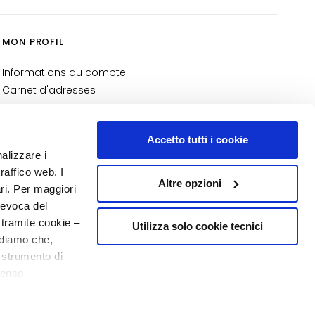
MON PROFIL
Informations du compte
Carnet d'adresses
Mes commandes
Ma liste de souhaits
Accetto tutti i cookie
Mes retours
nalizzare i
N° 1
EN PARFUMERIE
raffico web. I
Altre opzioni
ari. Per maggiori
revoca del
 tramite cookie –
Utilizza solo cookie tecnici
rdiamo che,
o strumento di
senso
20% de bienvenue
o - P.I. 10267000155 - R.E.A MI1361408 - Società soggetta all'attività di
ere, in modo più