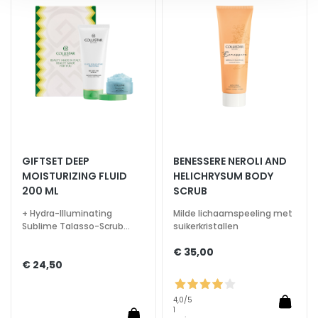
H
aan
aan
verlanglijst
verlan
O
E
F
T
E
M
a
g
GIFTSET DEEP
BENESSERE NEROLI AND
i
MOISTURIZING FLUID
HELICHRYSUM BODY
c
200 ML
SCRUB
d
+ Hydra-Illuminating
Milde lichaamspeeling met
r
Sublime Talasso-Scrub
suikerkristallen
o
150gr
p
€ 35,00
€ 24,50
s
C
o
4,0
/5
1
l