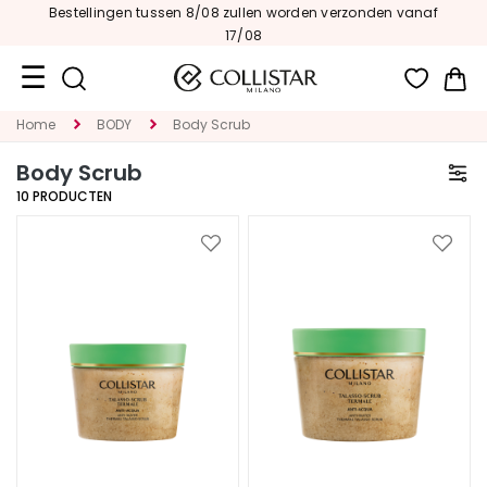
Bestellingen tussen 8/08 zullen worden verzonden vanaf
17/08
Wi
Home
BODY
Body Scrub
Travel
Size
Body Scrub
10
PRODUCTEN
New
Face
Voeg
Voeg
toe
toe
C
aan
aan
A
verlanglijst
verlan
T
E
G
O
R
I