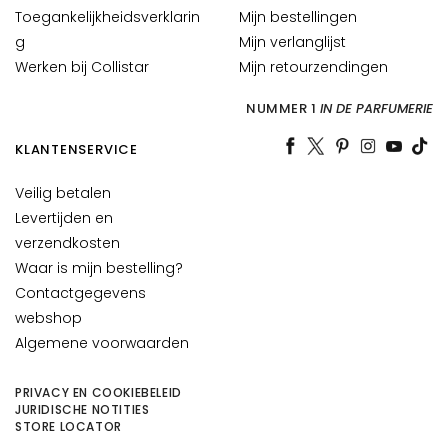
a
Toegankelijkheidsverklarin
Mijn bestellingen
t
g
Mijn verlanglijst
i
Werken bij Collistar
Mijn retourzendingen
o
n
NUMMER 1
IN DE PARFUMERIE
L
KLANTENSERVICE
i
f
Veilig betalen
t
Levertijden en
i
verzendkosten
n
Waar is mijn bestelling?
g
Contactgegevens
webshop
B
Algemene voorwaarden
r
i
g
PRIVACY EN COOKIEBELEID
JURIDISCHE NOTITIES
h
STORE LOCATOR
t