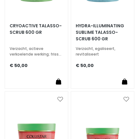
r
s
M
CRYOACTIVE TALASSO-
HYDRA-ILLUMINATING
a
SCRUB 600 GR
SUBLIME TALASSO-
SCRUB 600 GR
s
k
Verzacht, actieve
Verzacht, egaliseert,
s
verkoelende werking; frisse
revitaliseert
en energieke geur
a
€ 50,00
€ 50,00
n
d
E
x
f
Voeg
Voeg
o
toe
toe
l
aan
aan
i
verlanglijst
verlan
a
t