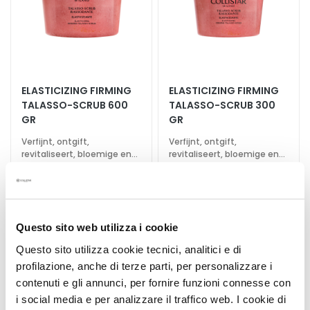
o
r
s
S
e
r
ELASTICIZING FIRMING
ELASTICIZING FIRMING
TALASSO-SCRUB 600
TALASSO-SCRUB 300
u
GR
GR
m
s
Verfijnt, ontgift,
Verfijnt, ontgift,
revitaliseert, bloemige en
revitaliseert, bloemige en
F
fruitige geur
fruitige geur
€ 50,00
€ 32,00
a
c
e
c
Questo sito web utilizza i cookie
r
Questo sito utilizza cookie tecnici, analitici e di
e
Voeg
Voeg
profilazione, anche di terze parti, per personalizzare i
toe
toe
a
contenuti e gli annunci, per fornire funzioni connesse con
aan
aan
m
i social media e per analizzare il traffico web. I cookie di
verlanglijst
verlan
s