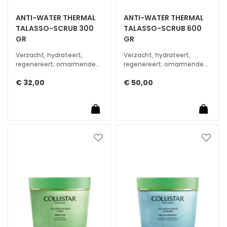
E
ANTI-WATER THERMAL
ANTI-WATER THERMAL
S
TALASSO-SCRUB 300
TALASSO-SCRUB 600
p
GR
GR
e
c
Verzacht, hydrateert,
Verzacht, hydrateert,
regenereert; omarmende
regenereert; omarmende
i
aromatische geur
aromatische geur
a
€ 32,00
€ 50,00
l
t
i
e
s
Voeg
Voeg
toe
toe
C
aan
aan
l
verlanglijst
verlan
e
a
n
s
e