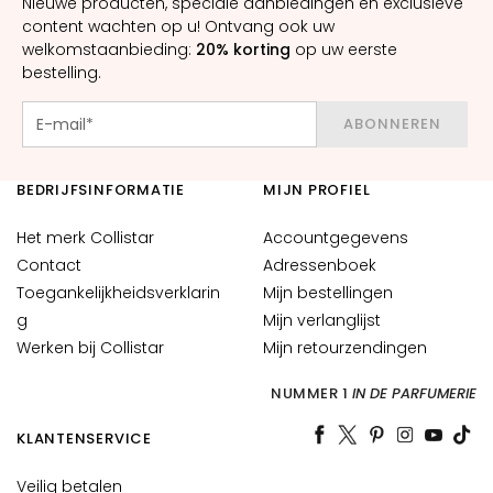
Nieuwe producten, speciale aanbiedingen en exclusieve
H
content wachten op u! Ontvang ook uw
O
welkomstaanbieding:
20% korting
op uw eerste
E
bestelling.
F
T
ABONNEREN
E
M
BEDRIJFSINFORMATIE
MIJN PROFIEL
a
g
Het merk Collistar
Accountgegevens
i
Contact
Adressenboek
c
Toegankelijkheidsverklarin
Mijn bestellingen
d
g
Mijn verlanglijst
r
Werken bij Collistar
Mijn retourzendingen
o
p
NUMMER 1
IN DE PARFUMERIE
s
C
KLANTENSERVICE
o
l
Veilig betalen