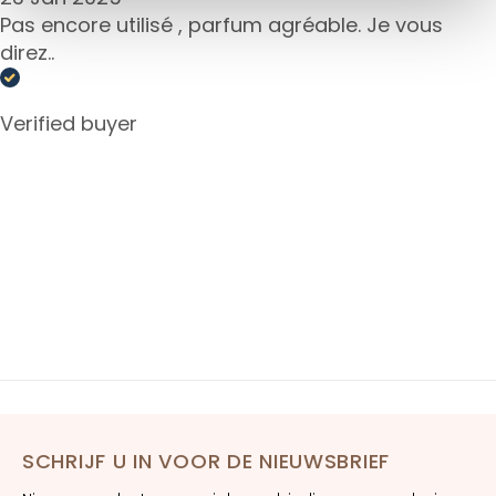
Pas encore utilisé , parfum agréable. Je vous
E
direz..
y
e
a
Verified buyer
n
d
L
i
p
C
o
n
t
o
u
r
B
SCHRIJF U IN VOOR DE NIEUWSBRIEF
E