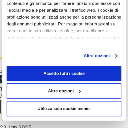
contenuti e gli annunci, per fornire funzioni connesse con
r
Een extra tip
i social media e per analizzare il traffico web. I cookie di
s
profilazione sono utilizzati anche per la personalizzazione
S
degli annunci pubblicitari. Per maggiori informazioni su
Gebruiksaanwijzing
e
come questo sito utilizza i cookie, per modificare le
r
preferenze (inclusa la revoca del consenso, se prestato),
u
nonché per sapere come trattiamo i dati personali –
Veiligheidsinformatie
m
anche raccolti tramite cookie – può consultare
s
Altre opzioni
l’informativa cookie completa e l’informativa privacy
disponibili
qui
. Le ricordiamo che, qualora clicchi su
F
4,0
/5
“Utilizza solo i cookie necessari”, non sarà installato
a
Accetto tutti i cookie
alcun cookie o altro strumento di tracciamento diverso da
c
quelli tecnici. Cliccando su “Accetto tutti i cookie”,
e
1
product reviews
Altre opzioni
c
presterà il consenso all’installazione di tutti i cookie
All reviews >
r
utilizzati dal sito. Cliccando su “Altre opzioni”, potrà
e
Previous
Next
scegliere, in modo più granulare, quali cookie
Utilizza solo cookie tecnici
a
autorizzare.
m
s
23 Jan 2025