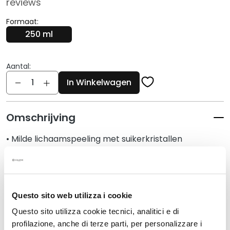
reviews
r
s
Formaat:
250 ml
M
a
s
Aantal:
k
Aantal
In Winkelwagen
s
a
n
Omschrijving
d
E
• Milde lichaamspeeling met suikerkristallen
x
• Maakt de huid ongelooflijk glad en stralend
f
• Stimuleert een gevoel van energie en positiviteit
o
• Laat op de huid een licht parfum met aromatische
l
citrusnoten achter
i
Questo sito web utilizza i cookie
a
Questo sito utilizza cookie tecnici, analitici e di
Gegevens
t
profilazione, anche di terze parti, per personalizzare i
o