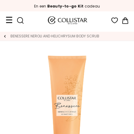
En een
Beauty-to-go Kit
cadeau
Wi
Travel
BENESSERE NEROLI AND HELICHRYSUM BODY SCRUB
Size
New
Face
C
A
T
E
G
O
R
I
E