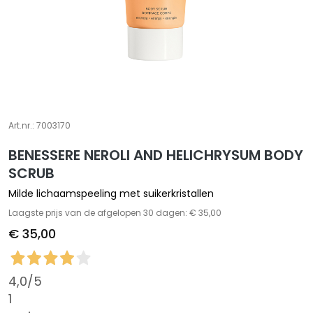
S
p
e
c
i
a
l
Art.nr.:
7003170
t
i
BENESSERE NEROLI AND HELICHRYSUM BODY
e
SCRUB
s
Milde lichaamspeeling met suikerkristallen
C
Laagste prijs van de afgelopen 30 dagen: € 35,00
l
€ 35,00
e
a
n
4,0
/5
s
1
e