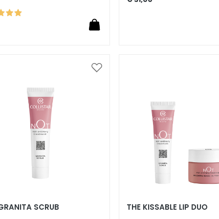
Voeg
toe
aan
verlanglijst
GRANITA SCRUB
THE KISSABLE LIP DUO