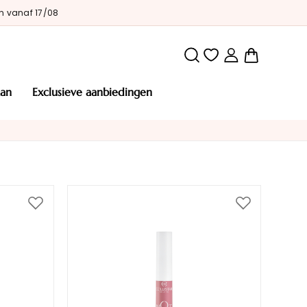
n vanaf 17/08
Winkelw
man
exclusieve aanbiedingen
Voeg
Voeg
toe
toe
aan
aan
verlanglijst
verlanglijst