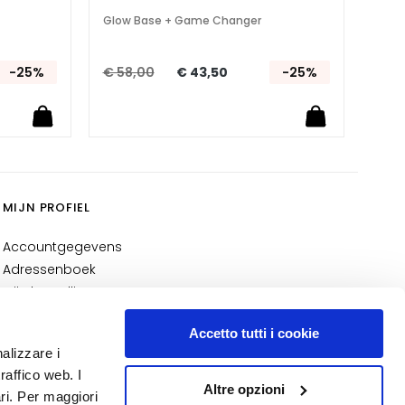
Glow Base + Game Changer
-25%
€ 58,00
€ 43,50
-25%
MIJN PROFIEL
Accountgegevens
Adressenboek
Mijn bestellingen
Mijn verlanglijst
Accetto tutti i cookie
Mijn retourzendingen
nalizzare i
NUMMER 1
IN DE PARFUMERIE
raffico web. I
Altre opzioni
ari. Per maggiori