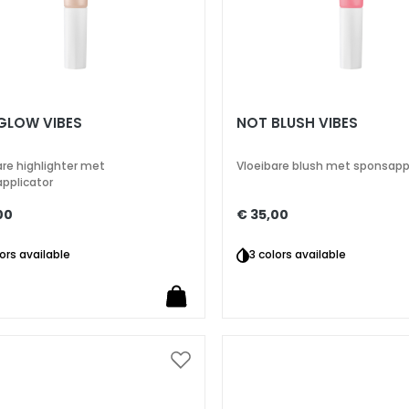
GLOW VIBES
NOT BLUSH VIBES
are highlighter met
Vloeibare blush met sponsapp
pplicator
00
€ 35,00
lors available
3 colors available
Voeg
toe
aan