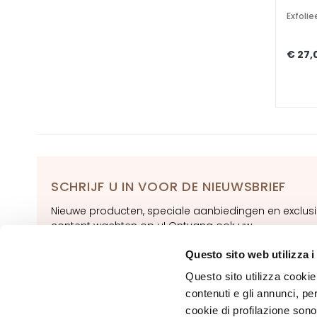
dehydrated
Exfolie
skin
Localized fat
€ 27,
deposits
Bust
treatments
LIJNEN
Glass Skin
Firming
SCHRIJF U IN VOOR DE NIEUWSBRIEF
Anti-cellulite
and slimming
Nieuwe producten, speciale aanbiedingen en exclus
content wachten op u! Ontvang ook uw
Magic Drops
welkomstaanbieding:
20% korting
op uw eerste
SUN TAN
Questo sito web utilizza i
bestelling.
CATEGORIE
Questo sito utilizza cookie 
Sun cream
ABONNERE
contenuti e gli annunci, pe
Tanning oil
cookie di profilazione sono