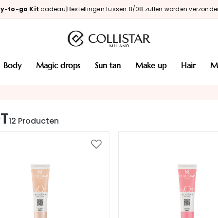
y-to-go Kit
cadeau
|
Bestellingen tussen 8/08 zullen worden verzonde
body
magic drops
sun tan
make up
hair
T
12
Producten
Voeg
toe
aan
verlanglijst