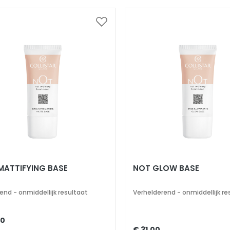
Voeg
toe
aan
verlanglijst
MATTIFYING BASE
NOT GLOW BASE
end - onmiddellijk resultaat
Verhelderend - onmiddellijk re
00
€ 31,00