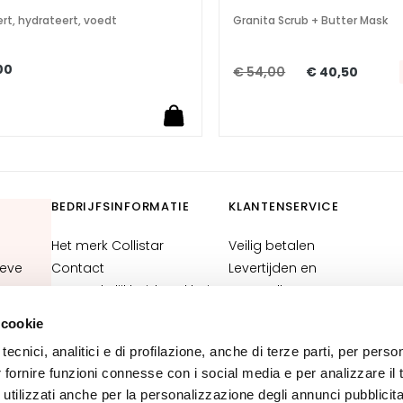
ert, hydrateert, voedt
Granita Scrub + Butter Mask
00
€ 54,00
€ 40,50
BEDRIJFSINFORMATIE
KLANTENSERVICE
Het merk Collistar
Veilig betalen
ieve
Contact
Levertijden en
Toegankelijkheidsverklaring
verzendkosten
Werken bij Collistar
Waar is mijn bestelling?
 cookie
Contactgegevens
tecnici, analitici e di profilazione, anche di terze parti, per perso
webshop
N
r fornire funzioni connesse con i social media e per analizzare il t
Algemene voorwaarden
 utilizzati anche per la personalizzazione degli annunci pubblicit