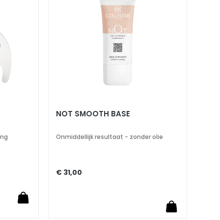
verlanglijst
verlanglijst
NOT SMOOTH BASE
ing
Onmiddellijk resultaat - zonder olie
€ 31,00