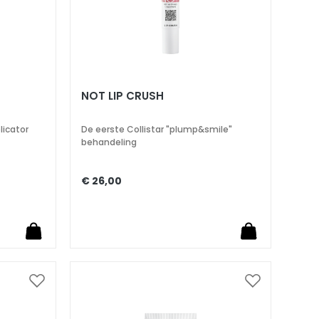
NOT LIP CRUSH
licator
De eerste Collistar "plump&smile"
behandeling
€ 26,00
Voeg
Voeg
toe
toe
aan
aan