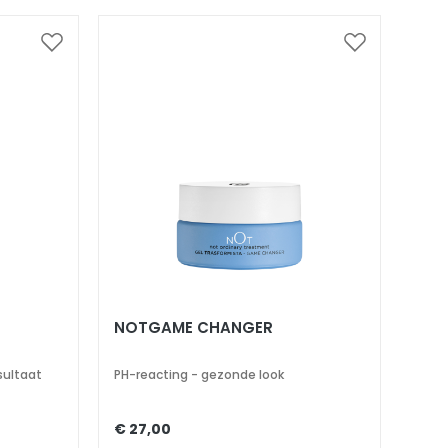
Voeg
Voeg
toe
toe
aan
aan
verlanglijst
verlanglijst
NOTGAME CHANGER
sultaat
PH-reacting - gezonde look
€ 27,00