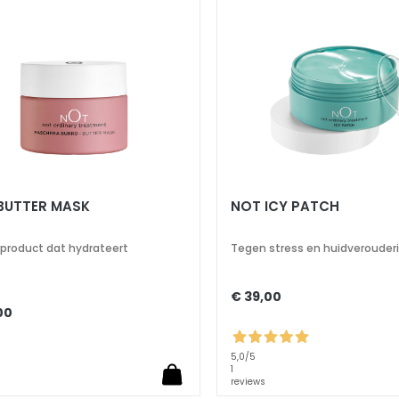
verlanglijst
BUTTER MASK
NOT ICY PATCH
-product dat hydrateert
Tegen stress en huidverouder
€ 39,00
00
5,0
/5
1
reviews