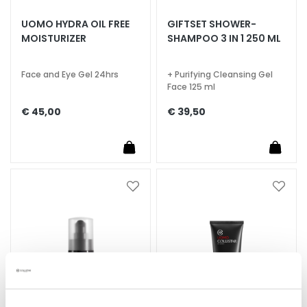
S
UOMO HYDRA OIL FREE
GIFTSET SHOWER-
MOISTURIZER
SHAMPOO 3 IN 1 250 ML
p
e
c
Face and Eye Gel 24hrs
+ Purifying Cleansing Gel
i
Face 125 ml
a
€ 45,00
€ 39,50
l
t
i
e
s
Voeg
Voeg
toe
toe
C
aan
aan
l
verlanglijst
verlan
e
a
n
s
e