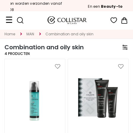
nden vanaf
En een
Beauty-to-go Kit
cadeau
|
Wi
Travel
Home
MAN
Combination and oily skin
Size
Combination and oily skin
New
4
PRODUCTEN
Face
Voeg
Voeg
toe
toe
C
aan
aan
A
verlanglijst
verlan
T
E
G
O
R
I
E