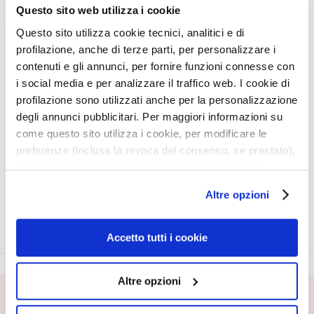
r
Questo sito web utilizza i cookie
s
Questo sito utilizza cookie tecnici, analitici e di
profilazione, anche di terze parti, per personalizzare i
M
UOMO ATTIVI PURI
PURIFYING CLEANSING
contenuti e gli annunci, per fornire funzioni connesse con
a
HYALURONIC ACID
GEL FACE
i social media e per analizzare il traffico web. I cookie di
s
profilazione sono utilizzati anche per la personalizzazione
k
Hydraterend liftend
Onzuivere en/of vette huid
s
degli annunci pubblicitari. Per maggiori informazioni su
a
come questo sito utilizza i cookie, per modificare le
€ 31,00
product niet beschikbaar
n
preferenze (inclusa la revoca del consenso, se prestato),
d
nonché per sapere come trattiamo i dati personali –
E
anche raccolti tramite cookie – può consultare
Altre opzioni
x
l’informativa cookie completa e l’informativa privacy
f
disponibili
qui
. Le ricordiamo che, qualora clicchi su
o
“Utilizza solo i cookie necessari”, non sarà installato
Accetto tutti i cookie
l
alcun cookie o altro strumento di tracciamento diverso da
i
quelli tecnici. Cliccando su “Accetto tutti i cookie”,
a
Altre opzioni
presterà il consenso all’installazione di tutti i cookie
t
utilizzati dal sito. Cliccando su “Altre opzioni”, potrà
SCHRIJF U IN VOOR DE NIEUWSBRIEF
o