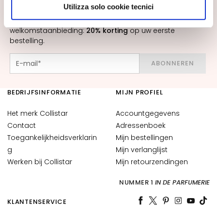
scegliere, in modo più granulare, quali cookie
Utilizza solo cookie tecnici
r
Nieuwe producten, speciale aanbiedingen en exclusieve
autorizzare.
s
content wachten op u! Ontvang ook uw
welkomstaanbieding:
20% korting
op uw eerste
S
bestelling.
e
r
ABONNEREN
u
m
BEDRIJFSINFORMATIE
MIJN PROFIEL
s
F
Het merk Collistar
Accountgegevens
a
Contact
Adressenboek
c
Toegankelijkheidsverklarin
Mijn bestellingen
e
g
Mijn verlanglijst
c
Werken bij Collistar
Mijn retourzendingen
r
e
NUMMER 1
IN DE PARFUMERIE
a
m
KLANTENSERVICE
s