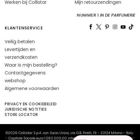
Werken bij Collistar
Mijn retourzendingen
H
O
NUMMER 1
IN DE PARFUMERIE
E
F
KLANTENSERVICE
T
E
Veilig betalen
Levertijden en
M
verzendkosten
a
Waar is mijn bestelling?
g
i
Contactgegevens
c
webshop
d
Algemene voorwaarden
r
o
PRIVACY EN COOKIEBELEID
p
JURIDISCHE NOTITIES
STORE LOCATOR
s
C
o
©2026 Collistar S.p.A. con Socio Unico, via G.B. Pirelli, 19 - 20124 Milano - Italy
l
- Capitale Sociale euro 1.050.000,00 interamente versato - C.F. - R.I. Milano -