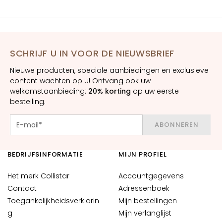
E
y
e
a
SCHRIJF U IN VOOR DE NIEUWSBRIEF
n
Nieuwe producten, speciale aanbiedingen en exclusieve
d
content wachten op u! Ontvang ook uw
L
welkomstaanbieding:
20% korting
op uw eerste
i
bestelling.
p
C
ABONNEREN
o
n
t
BEDRIJFSINFORMATIE
MIJN PROFIEL
o
u
Het merk Collistar
Accountgegevens
r
Contact
Adressenboek
Toegankelijkheidsverklarin
Mijn bestellingen
B
g
Mijn verlanglijst
E