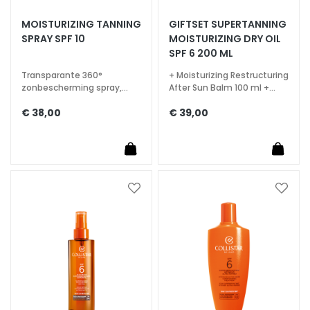
S
MOISTURIZING TANNING
GIFTSET SUPERTANNING
SPRAY SPF 10
MOISTURIZING DRY OIL
p
SPF 6 200 ML
e
c
Transparante 360°
+ Moisturizing Restructuring
i
zonbescherming spray,
After Sun Balm 100 ml +
waterresistent
Beauty Bag
a
€ 38,00
€ 39,00
l
t
i
e
s
Voeg
Voeg
toe
toe
C
aan
aan
l
verlanglijst
verlan
e
a
n
s
e