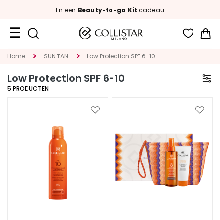
En een
Beauty-to-go Kit
cadeau
Wi
Travel
Home
SUN TAN
Low Protection SPF 6-10
Size
Low Protection SPF 6-10
New
5
PRODUCTEN
Face
Voeg
Voeg
toe
toe
C
aan
aan
A
verlanglijst
verlan
T
E
G
O
R
I
E