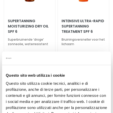
r
s
M
SUPERTANNING
INTENSIVE ULTRA-RAPID
a
MOISTURIZING DRY OIL
SUPERTANNING
s
SPF 6
TREATMENT SPF 6
k
Superbruinende ‘droge’
Bruiningsversneller voor het
s
zonneolie, waterresistent
lichaam
a
€ 38,00
n
€ 38,00
d
E
5,0
/5
x
2
Questo sito web utilizza i cookie
f
reviews
o
Questo sito utilizza cookie tecnici, analitici e di
l
profilazione, anche di terze parti, per personalizzare i
Voeg
i
contenuti e gli annunci, per fornire funzioni connesse con
toe
a
i social media e per analizzare il traffico web. I cookie di
aan
t
verlanglijst
profilazione sono utilizzati anche per la personalizzazione
o