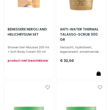
r
s
M
a
BENESSERE NEROLI AND
ANTI-WATER THERMAL
s
HELICHRYSUM SET
TALASSO-SCRUB 300
k
GR
s
a
Shower Gel-Mousse 200 ml
Verzacht, hydrateert,
+ Soft Body Cream 50 ml
regenereert; omarmende
n
aromatische geur
d
€ 32,00
product niet beschikbaar
E
x
f
o
l
Voeg
Voeg
i
toe
toe
a
aan
aan
t
verlanglijst
verlan
o