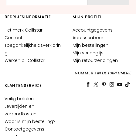
o
P
BEDRIJFSINFORMATIE
MIJN PROFIEL
r
o
Het merk Collistar
Accountgegevens
t
Contact
Adressenboek
e
Toegankelijkheidsverklarin
Mijn bestellingen
z
g
Mijn verlanglijst
i
Werken bij Collistar
Mijn retourzendingen
o
n
NUMMER 1
IN DE PARFUMERIE
e
U
KLANTENSERVICE
V
v
Veilig betalen
i
Levertijden en
s
verzendkosten
o
Waar is mijn bestelling?
Contactgegevens
R