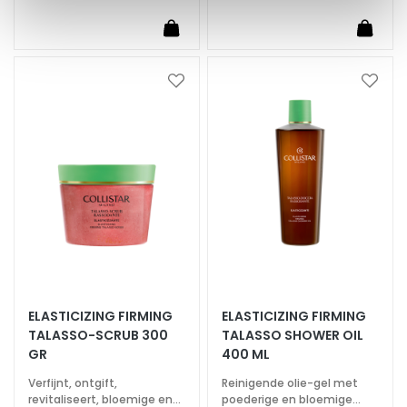
l
i
s
t
Voeg
Voeg
a
toe
toe
r
aan
aan
verlanglijst
verlan
A
n
t
i
-
a
g
e
ELASTICIZING FIRMING
ELASTICIZING FIRMING
H
TALASSO-SCRUB 300
TALASSO SHOWER OIL
y
GR
400 ML
d
Verfijnt, ontgift,
Reinigende olie-gel met
r
revitaliseert, bloemige en
poederige en bloemige