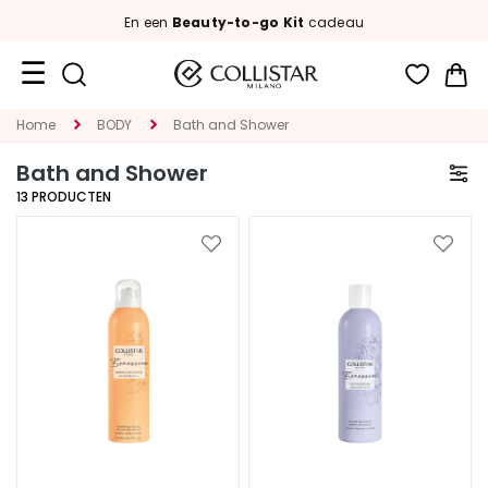
En een
Beauty-to-go Kit
cadeau
Wi
Travel
Home
BODY
Bath and Shower
Size
Bath and Shower
New
13
PRODUCTEN
Face
Voeg
Voeg
toe
toe
C
aan
aan
A
verlanglijst
verlan
T
E
G
O
R
I
E