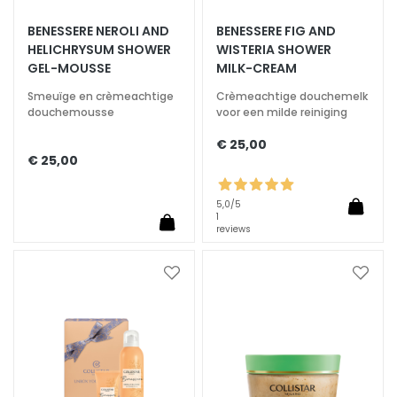
S
BENESSERE NEROLI AND
BENESSERE FIG AND
HELICHRYSUM SHOWER
WISTERIA SHOWER
p
GEL-MOUSSE
MILK-CREAM
e
c
Smeuïge en crèmeachtige
Crèmeachtige douchemelk
i
douchemousse
voor een milde reiniging
a
€ 25,00
l
€ 25,00
t
i
5,0
/5
e
1
reviews
s
C
Voeg
Voeg
l
toe
toe
e
aan
aan
a
verlanglijst
verlan
n
s
e