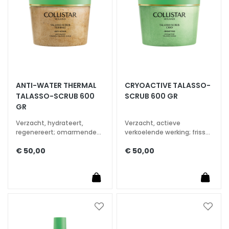
r
s
S
e
r
u
ANTI-WATER THERMAL
CRYOACTIVE TALASSO-
m
TALASSO-SCRUB 600
SCRUB 600 GR
s
GR
F
Verzacht, hydrateert,
Verzacht, actieve
a
regenereert; omarmende
verkoelende werking; frisse
aromatische geur
en energieke geur
c
€ 50,00
€ 50,00
e
c
r
e
a
Voeg
Voeg
m
toe
toe
s