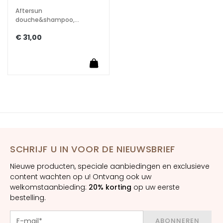
e
Aftersun
n
douche&shampoo,
i
verlengt de tan
€ 31,00
n
g
A
c
i
d
o
i
a
SCHRIJF U IN VOOR DE NIEUWSBRIEF
l
u
Nieuwe producten, speciale aanbiedingen en exclusieve
r
content wachten op u! Ontvang ook uw
o
welkomstaanbieding:
20% korting
op uw eerste
n
bestelling.
i
c
ABONNEREN