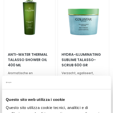
aan
aan
verlanglijst
verlan
E
y
e
a
n
d
L
i
p
ANTI-WATER THERMAL
HYDRA-ILLUMINATING
C
TALASSO SHOWER OIL
SUBLIME TALASSO-
400 ML
SCRUB 600 GR
o
n
Aromatische en
Verzacht, egaliseert,
t
omhullende reinigende
revitaliseert
olie-gel
o
€ 36,00
u
€ 50,00
r
Questo sito web utilizza i cookie
B
4,0
/5
1
Questo sito utilizza cookie tecnici, analitici e di
E
reviews