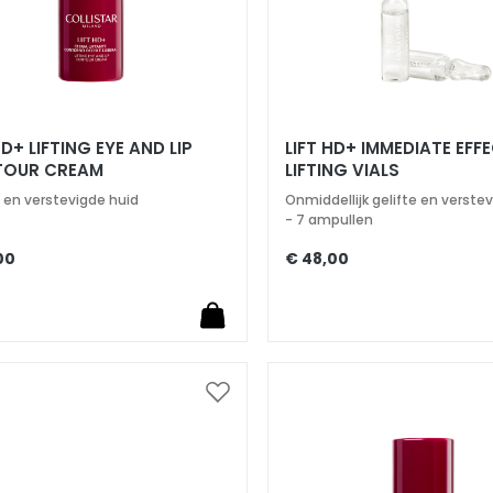
HD+ LIFTING EYE AND LIP
LIFT HD+ IMMEDIATE EFF
OUR CREAM
LIFTING VIALS
e en verstevigde huid
Onmiddellijk gelifte en verste
- 7 ampullen
00
€ 48,00
Voeg
toe
aan
verlanglijst