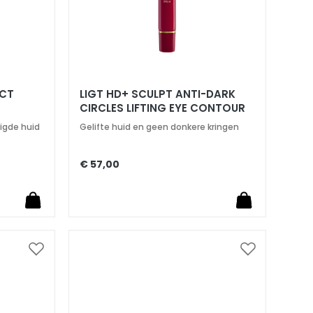
ECT
LIGT HD+ SCULPT ANTI-DARK
CIRCLES LIFTING EYE CONTOUR
vigde huid
Gelifte huid en geen donkere kringen
€ 57,00
Voeg
Voeg
toe
toe
aan
aan
verlanglijst
verlanglijst