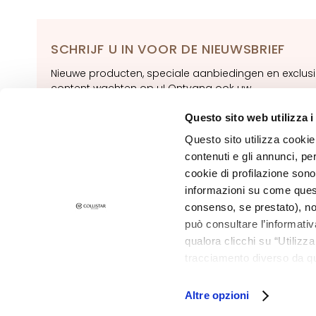
Idro Attiva
Rigenera
Lift HD+
SCHRIJF U IN VOOR DE NIEUWSBRIEF
Futura
Nieuwe producten, speciale aanbiedingen en exclus
content wachten op u! Ontvang ook uw
Unica
welkomstaanbieding:
20% korting
op uw eerste
NOT
bestelling.
Questo sito web utilizza i
BODY
Questo sito utilizza cookie 
ABONNERE
CATEGORIE
contenuti e gli annunci, pe
Creams and
cookie di profilazione sono
Oils
informazioni su come questo
consenso, se prestato), no
Bath and
può consultare l’informativ
Shower
qualora clicchi su “Utilizz
Body Scrub
tracciamento diverso da que
©2026 Collistar S.p.A. con Socio Unico, via G.B. Pirelli, 19 - 20124 Mil
all’installazione di tutti i 
Deodorants
granulare, quali cookie aut
Altre opzioni
Self-Tanners