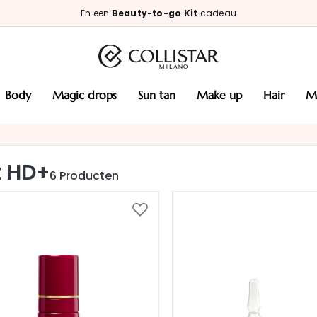
En een
Beauty-to-go Kit
cadeau
body
magic drops
sun tan
make up
hair
t HD+
6
Producten
Voeg
toe
aan
verlanglijst