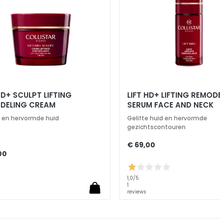
HD+ SCULPT LIFTING
LIFT HD+ LIFTING REMOD
DELING CREAM
SERUM FACE AND NECK
e en hervormde huid
Gelifte huid en hervormde
gezichtscontouren
€ 69,00
00
1,0
/5
1
reviews