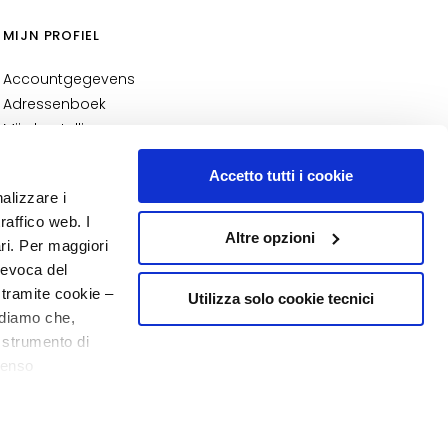
MIJN PROFIEL
Accountgegevens
Adressenboek
Mijn bestellingen
Mijn verlanglijst
Accetto tutti i cookie
Mijn retourzendingen
nalizzare i
NUMMER 1
IN DE PARFUMERIE
raffico web. I
Altre opzioni
ari. Per maggiori
revoca del
 tramite cookie –
Utilizza solo cookie tecnici
rdiamo che,
o strumento di
senso
20% welkom
o - P.I. 10267000155 - R.E.A MI1361408 - Società soggetta all'attività di
ere, in modo più