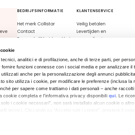
BEDRIJFSINFORMATIE
KLANTENSERVICE
Het merk Collistar
Veilig betalen
ieve
Contact
Levertijden en
Toegankelijkheidsverklaring
verzendkosten
Werken bij Collistar
Waar is mijn bestelling?
 cookie
Contactgegevens
tecnici, analitici e di profilazione, anche di terze parti, per perso
webshop
N
r fornire funzioni connesse con i social media e per analizzare il t
Algemene voorwaarden
 utilizzati anche per la personalizzazione degli annunci pubblicit
 sito utilizza i cookie, per modificare le preferenze (inclusa la 
PRIVACY EN COOKIEBELEID
nché per sapere come trattiamo i dati personali – anche raccolti
JURIDISCHE NOTITIES
STORE LOCATOR
a cookie completa e l’informativa privacy disponibili
qui
. Le rico
a solo i cookie necessari”, non sarà installato alcun cookie o altr
lli tecnici. Cliccando su “Accetto tutti i cookie”, presterà il con
ano - Italy - Capitale Sociale euro 1.050.000,00 interamente versato - C.F. - R.I. Milan
direzione e coordinamento di Bolton Group s.r.l.
cookie utilizzati dal sito. Cliccando su “Altre opzioni”, potrà scegli
orizzare.
KLANTENSERVICE
TROVA UN NEGOZIO