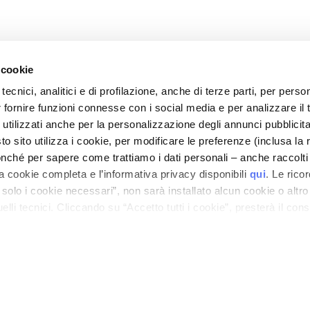
 cookie
tecnici, analitici e di profilazione, anche di terze parti, per perso
r fornire funzioni connesse con i social media e per analizzare il t
CARE
MY PROFILE
 utilizzati anche per la personalizzazione degli annunci pubblicit
nd Security
Account Information
 sito utilizza i cookie, per modificare le preferenze (inclusa la 
mes and Costs
Address Book
nché per sapere come trattiamo i dati personali – anche raccolti
a cookie completa e l’informativa privacy disponibili
qui
. Le rico
 Refunds
My Orders
a solo i cookie necessari”, non sarà installato alcun cookie o altr
 Order?
My Wishlist
lli tecnici. Cliccando su “Accetto tutti i cookie”, presterà il con
tact
My Returns
cookie utilizzati dal sito. Cliccando su “Altre opzioni”, potrà scegli
Conditions
orizzare.
M FACE - BODY SPF 30
ilance Information
tion