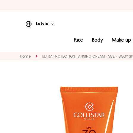
Latvia
Face
face
body
make up
CATEGORY
Specialties
Home
ULTRA PROTECTION TANNING CREAM FACE - BODY SP
Cleansers
Masks and
Exfoliators
Serums
Face creams
Eye and Lip
Contour
NEED