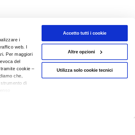
Accetto tutti i cookie
nalizzare i
raffico web. I
Altre opzioni
ari. Per maggiori
revoca del
 tramite cookie –
Utilizza solo cookie tecnici
rdiamo che,
o strumento di
senso
ere, in modo più
NUMBER 1
IN PERFUMERY