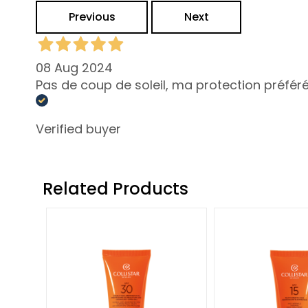
Rigenera
Previous
Next
Lift HD+
Futura
08 Aug 2024
Unica
Pas de coup de soleil, ma protection préfér
NOT
BODY
Verified buyer
CATEGORY
Creams and
Oils
Related Products
Bath and
Shower
Body Scrub
Deodorants
Self-Tanners
superserum