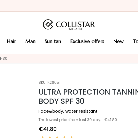
hair
man
sun tan
exclusive offers
new
t
F 30
SKU:
K26051
ULTRA PROTECTION TANNI
BODY SPF 30
Face&body, water resistant
The lowest price from last 30 days: €41.80
€41.80