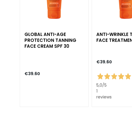
NEED
Self-Tanners
Glass Skin
GLOBAL ANTI-AGE
ANTI-WRINKLE 
Moisturizing
PROTECTION TANNING
FACE TREATMEN
and
FACE CREAM SPF 30
nourishing
Firming
€39.60
Anti-cellulite
€39.60
and slimming
5,0
/5
SOLUTIONS
1
FOR
reviews
Specific Areas
Cellulite
Slackened
Skin