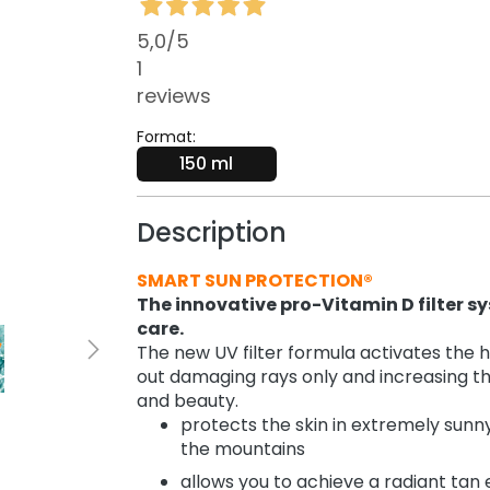
5,0
/5
1
reviews
Format:
150 ml
Description
SMART SUN PROTECTION®
The innovative pro-Vitamin D filter s
care.
The new UV filter formula activates the h
out damaging rays only and increasing th
and beauty.
protects the skin in extremely sunny
the mountains
allows you to achieve a radiant tan e