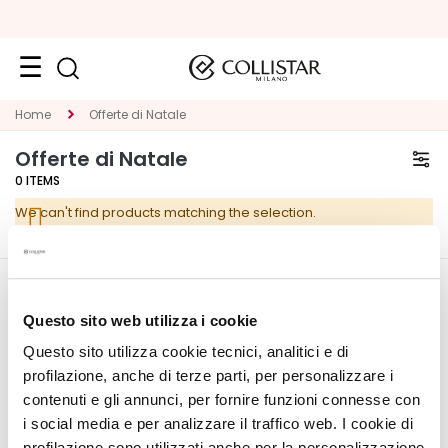
Face
Home
Offerte di Natale
C
Offerte di Natale
A
0
ITEMS
T
We can't find products matching the selection.
E
G
O
R
CORPORATE
MY PROFILE
Y
Questo sito web utilizza i cookie
About Us
Account Information
Questo sito utilizza cookie tecnici, analitici e di
S
Contact
Address Book
p
profilazione, anche di terze parti, per personalizzare i
Accessibility Statement
My Orders
e
contenuti e gli annunci, per fornire funzioni connesse con
My Wishlist
c
i social media e per analizzare il traffico web. I cookie di
My Returns
i
profilazione sono utilizzati anche per la personalizzazione