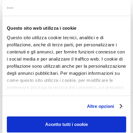
a
UOMO SHAVE AFTER-
l
SHAVE REPAIR BALM
t
i
Questo sito web utilizza i cookie
With aloe vera gel -
e
Questo sito utilizza cookie tecnici, analitici e di
alcohol-free
s
profilazione, anche di terze parti, per personalizzare i
Product not available
C
contenuti e gli annunci, per fornire funzioni connesse con
l
i social media e per analizzare il traffico web. I cookie di
e
profilazione sono utilizzati anche per la personalizzazione
a
degli annunci pubblicitari. Per maggiori informazioni su
n
come questo sito utilizza i cookie, per modificare le
s
preferenze (inclusa la revoca del consenso, se prestato),
e
nonché per sapere come trattiamo i dati personali –
r
anche raccolti tramite cookie – può consultare
CORPORATE
MY PROFILE
s
Altre opzioni
l’informativa cookie completa e l’informativa privacy
disponibili
qui
. Le ricordiamo che, qualora clicchi su
About Us
Account Information
M
“Utilizza solo i cookie necessari”, non sarà installato
a
Contact
Address Book
Accetto tutti i cookie
alcun cookie o altro strumento di tracciamento diverso da
s
Accessibility Statement
My Orders