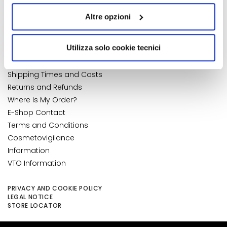
quelli tecnici. Cliccando su “Accetto tutti i cookie”,
k
My Wishlist
Altre opzioni
s
presterà il consenso all’installazione di tutti i cookie
My Returns
a
utilizzati dal sito. Cliccando su “Altre opzioni”, potrà
CUSTOMER CARE
n
scegliere, in modo più granulare, quali cookie
NUMBER 1
IN PERFUMERY
Utilizza solo cookie tecnici
d
autorizzare.
Payments and Security
E
Shipping Times and Costs
x
Returns and Refunds
f
Where Is My Order?
o
E-Shop Contact
l
i
Terms and Conditions
a
Cosmetovigilance
t
Information
o
VTO Information
r
s
PRIVACY AND COOKIE POLICY
LEGAL NOTICE
S
STORE LOCATOR
e
r