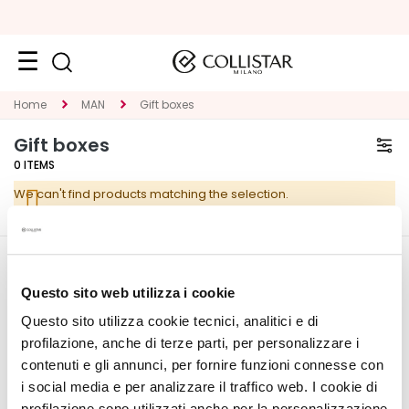
Face
Home
MAN
Gift boxes
C
Gift boxes
A
0
ITEMS
T
We can't find products matching the selection.
E
G
O
R
CORPORATE
MY PROFILE
Y
Questo sito web utilizza i cookie
About Us
Account Information
Questo sito utilizza cookie tecnici, analitici e di
S
Contact
Address Book
p
profilazione, anche di terze parti, per personalizzare i
Accessibility Statement
My Orders
e
contenuti e gli annunci, per fornire funzioni connesse con
My Wishlist
c
i social media e per analizzare il traffico web. I cookie di
My Returns
i
profilazione sono utilizzati anche per la personalizzazione