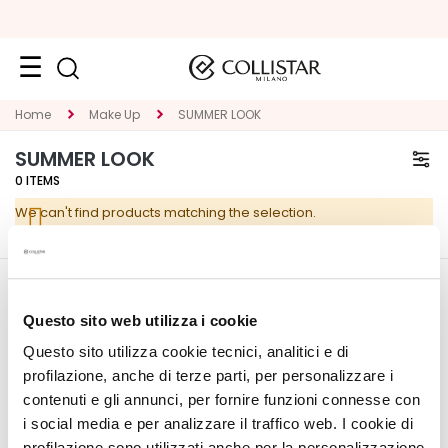
Face
Home
Make Up
SUMMER LOOK
C
SUMMER LOOK
A
0
ITEMS
T
We can't find products matching the selection.
E
G
O
R
CORPORATE
MY PROFILE
Y
Questo sito web utilizza i cookie
About Us
Account Information
Questo sito utilizza cookie tecnici, analitici e di
S
Contact
Address Book
p
profilazione, anche di terze parti, per personalizzare i
Accessibility Statement
My Orders
e
contenuti e gli annunci, per fornire funzioni connesse con
My Wishlist
c
i social media e per analizzare il traffico web. I cookie di
My Returns
i
profilazione sono utilizzati anche per la personalizzazione