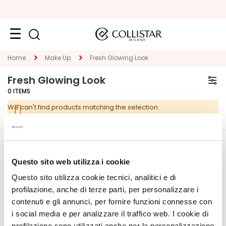
Face
Home
Make Up
Fresh Glowing Look
C
Fresh Glowing Look
A
0
ITEMS
T
We can't find products matching the selection.
E
G
O
R
CORPORATE
MY PROFILE
Y
Questo sito web utilizza i cookie
About Us
Account Information
Questo sito utilizza cookie tecnici, analitici e di
S
Contact
Address Book
p
profilazione, anche di terze parti, per personalizzare i
Accessibility Statement
My Orders
e
contenuti e gli annunci, per fornire funzioni connesse con
My Wishlist
c
i social media e per analizzare il traffico web. I cookie di
My Returns
i
profilazione sono utilizzati anche per la personalizzazione