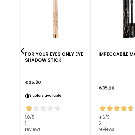
NEED
Self-Tanners
Glass Skin
Moisturizing
and
nourishing
FOR YOUR EYES ONLY EYE
IMPECCABILE 
SHADOW STICK
Firming
Anti-cellulite
and slimming
€25.30
SOLUTIONS
€35.20
FOR
9 colors available
Specific Areas
Cellulite
1,0
/5
4,6
/5
Slackened
1
5
reviews
reviews
Skin