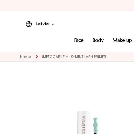
Latvia
Face
face
body
make up
CATEGORY
Specialties
Home
IMPECCABILE MILK-MINT LASH PRIMER
Cleansers
Masks and
Exfoliators
Serums
Face creams
Eye and Lip
Contour
NEED