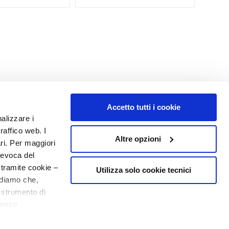
Accetto tutti i cookie
nalizzare i
raffico web. I
Altre opzioni
ari. Per maggiori
revoca del
 tramite cookie –
Utilizza solo cookie tecnici
rdiamo che,
o strumento di
senso
ere, in modo più
NUMBER 1
IN PERFUMERY