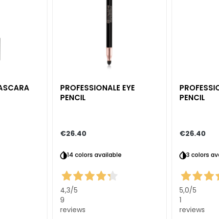
MASCARA
PROFESSIONALE EYE
PROFESSI
PENCIL
PENCIL
€26.40
€26.40
14 colors available
3 colors av
4,3
/5
5,0
/5
9
1
reviews
reviews