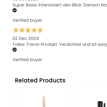
Rigenera
Super Base. Intensiviert den Blick. Danach M
Lift HD+
Verified buyer
Futura
Unica
NOT
02 Dec 2024
BODY
Tolles Trend-Produkt. Verdichtet und ist eas
CATEGORY
Creams and
Verified buyer
Oils
Bath and
Shower
Related Products
Body Scrub
Deodorants
Self-Tanners
superserum