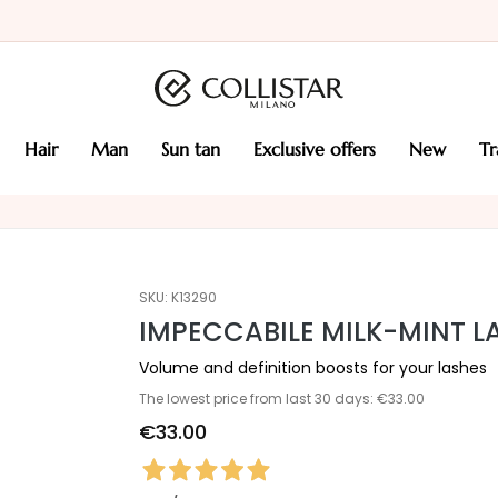
hair
man
sun tan
exclusive offers
new
t
SKU:
K13290
IMPECCABILE MILK-MINT L
Volume and definition boosts for your lashes
The lowest price from last 30 days: €33.00
€33.00