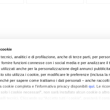
 cookie
tecnici, analitici e di profilazione, anche di terze parti, per perso
r fornire funzioni connesse con i social media e per analizzare il t
CARE
MY PROFILE
 utilizzati anche per la personalizzazione degli annunci pubblicit
nd Security
Account Information
 sito utilizza i cookie, per modificare le preferenze (inclusa la 
mes and Costs
Address Book
nché per sapere come trattiamo i dati personali – anche raccolti
a cookie completa e l’informativa privacy disponibili
qui
. Le rico
 Refunds
My Orders
a solo i cookie necessari”, non sarà installato alcun cookie o altr
 Order?
My Wishlist
lli tecnici. Cliccando su “Accetto tutti i cookie”, presterà il con
tact
My Returns
cookie utilizzati dal sito. Cliccando su “Altre opzioni”, potrà scegli
Conditions
orizzare.