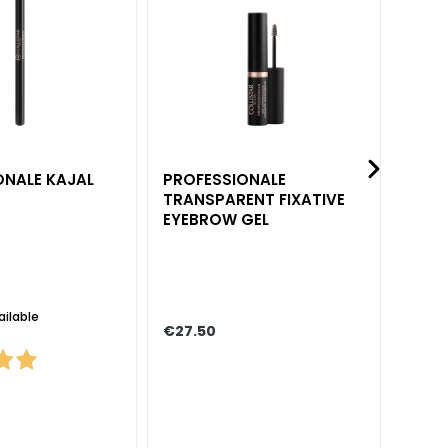
ONALE KAJAL
PROFESSIONALE
DOUB
TRANSPARENT FIXATIVE
SHAR
EYEBROW GEL
ailable
€27.50
€14.8