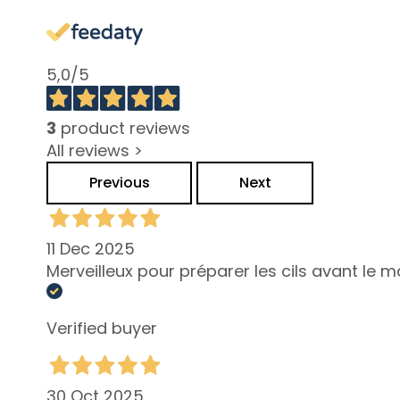
Combination
and Oily Skin
Dark spots
5,0
/5
Dull skin and
discolouration
3
product reviews
Sensitive skin
All reviews >
Wrinkles
Previous
Next
Loss of tone
and
compactness
11 Dec 2025
LINES
Merveilleux pour préparer les cils avant le m
Gocce
Magiche
Verified buyer
Collistar
Attivi Puri
Idro Attiva
30 Oct 2025