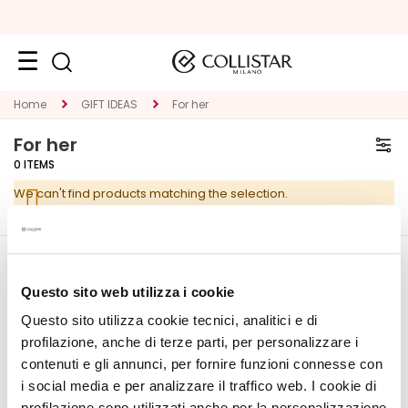
Face
Home
GIFT IDEAS
For her
C
For her
A
0
ITEMS
T
We can't find products matching the selection.
E
G
O
R
CORPORATE
MY PROFILE
Y
Questo sito web utilizza i cookie
About Us
Account Information
Questo sito utilizza cookie tecnici, analitici e di
S
Contact
Address Book
p
profilazione, anche di terze parti, per personalizzare i
Accessibility Statement
My Orders
e
contenuti e gli annunci, per fornire funzioni connesse con
My Wishlist
c
i social media e per analizzare il traffico web. I cookie di
My Returns
i
profilazione sono utilizzati anche per la personalizzazione