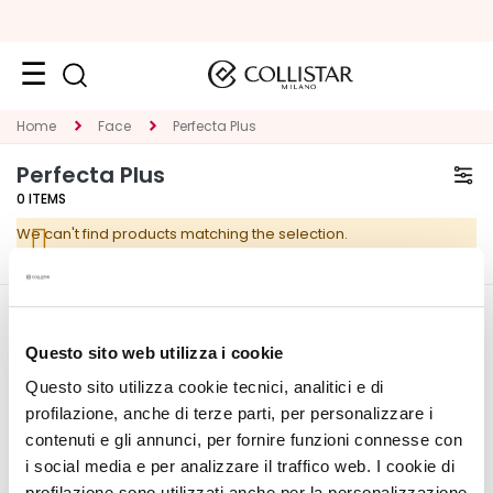
Face
Home
Face
Perfecta Plus
C
Perfecta Plus
A
0
ITEMS
T
We can't find products matching the selection.
E
G
O
R
CORPORATE
MY PROFILE
Y
Questo sito web utilizza i cookie
About Us
Account Information
Questo sito utilizza cookie tecnici, analitici e di
S
Contact
Address Book
p
profilazione, anche di terze parti, per personalizzare i
Accessibility Statement
My Orders
e
contenuti e gli annunci, per fornire funzioni connesse con
My Wishlist
c
i social media e per analizzare il traffico web. I cookie di
My Returns
i
profilazione sono utilizzati anche per la personalizzazione